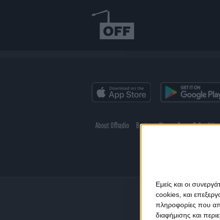
About Offradio
Business Class
Terms & Conditio
Εμείς και οι συνεργ
cookies, και επεξε
πληροφορίες που απο
διαφήμισης και περι