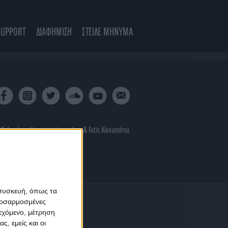
SUPPORT
ΔΙΑΦΗΜΙΣΗ
ΣΤΕΙΛΕ ΜΗΝΥΜΑ
 & developed by
porcupine colors
&
Fotis Alexandrou
 συσκευή, όπως τα
προσαρμοσμένες
ιεχόμενο, μέτρηση
ς, εμείς και οι