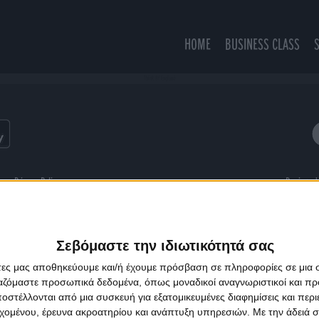
HOME
BUSINESS CLASS
Think Of England
ns
Privacy Policy
Designed
Σεβόμαστε την ιδιωτικότητά σας
άτες μας αποθηκεύουμε και/ή έχουμε πρόσβαση σε πληροφορίες σε μια
ργαζόμαστε προσωπικά δεδομένα, όπως μοναδικοί αναγνωριστικοί και 
στέλλονται από μια συσκευή για εξατομικευμένες διαφημίσεις και περ
εχομένου, έρευνα ακροατηρίου και ανάπτυξη υπηρεσιών.
Με την άδειά σα