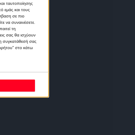
και ταυτοποίησης
ό εμάς και τους
σβαση σε πιο
τε να συναινέσετε.
αιτεί τη
εις σας θα ισχύουν
 τη συγκατάθεσή σας
ορρήτου" στο κάτω