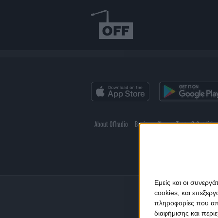
About Offradio
Business Class
Terms & Conditio
Εμείς και οι συνεργ
cookies, και επεξε
πληροφορίες που απο
διαφήμισης και περι