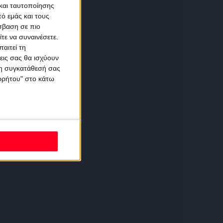
και ταυτοποίησης
ό εμάς και τους
σβαση σε πιο
τε να συναινέσετε.
αιτεί τη
εις σας θα ισχύουν
 τη συγκατάθεσή σας
ορρήτου" στο κάτω