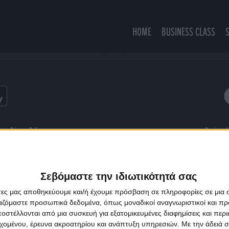
HOME
BUSINESS CLASS
Think You're Falling
ns
Privacy Policy
Designed
Σεβόμαστε την ιδιωτικότητά σας
άτες μας αποθηκεύουμε και/ή έχουμε πρόσβαση σε πληροφορίες σε μια
ργαζόμαστε προσωπικά δεδομένα, όπως μοναδικοί αναγνωριστικοί και 
στέλλονται από μια συσκευή για εξατομικευμένες διαφημίσεις και περ
εχομένου, έρευνα ακροατηρίου και ανάπτυξη υπηρεσιών.
Με την άδειά σα