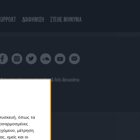
SUPPORT
ΔΙΑΦΗΜΙΣΗ
ΣΤΕΙΛΕ ΜΗΝΥΜΑ
 & developed by
porcupine colors
&
Fotis Alexandrou
 συσκευή, όπως τα
προσαρμοσμένες
ιεχόμενο, μέτρηση
ς, εμείς και οι