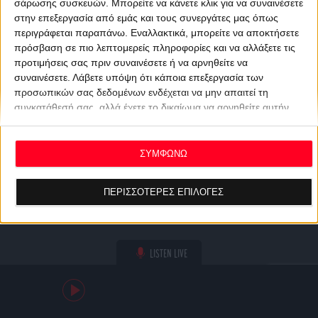
σάρωσης συσκευών. Μπορείτε να κάνετε κλικ για να συναινέσετε
στην επεξεργασία από εμάς και τους συνεργάτες μας όπως
περιγράφεται παραπάνω. Εναλλακτικά, μπορείτε να αποκτήσετε
πρόσβαση σε πιο λεπτομερείς πληροφορίες και να αλλάξετε τις
προτιμήσεις σας πριν συναινέσετε ή να αρνηθείτε να
συναινέσετε.
Λάβετε υπόψη ότι κάποια επεξεργασία των
προσωπικών σας δεδομένων ενδέχεται να μην απαιτεί τη
συγκατάθεσή σας, αλλά έχετε το δικαίωμα να αρνηθείτε αυτήν
την επεξεργασία. Οι προτιμήσεις σας θα ισχύουν μόνο για αυτόν
τον ιστότοπο. Μπορείτε να αλλάξετε τις προτιμήσεις σας ή να
ανακαλέσετε τη συγκατάθεσή σας ανά πάσα στιγμή
ΣΥΜΦΩΝΩ
επιστρέφοντας σε αυτόν τον ιστότοπο και κάνοντας κλικ στο
κουμπί "Απορρήτου" στο κάτω μέρος της ιστοσελίδας.
ΠΕΡΙΣΣΟΤΕΡΕΣ ΕΠΙΛΟΓΕΣ
LISTEN LIVE