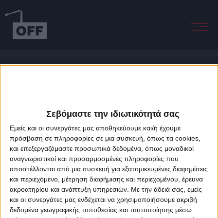
This Love (feat. Elizabeth Fraser)
Σεβόμαστε την ιδιωτικότητά σας
Εμείς και οι συνεργάτες μας αποθηκεύουμε και/ή έχουμε
πρόσβαση σε πληροφορίες σε μια συσκευή, όπως τα cookies,
και επεξεργαζόμαστε προσωπικά δεδομένα, όπως μοναδικοί
About Offradio
Business Class
Terms & Conditions
Privacy Policy
αναγνωριστικοί και προσαρμοσμένες πληροφορίες που
Designed & developed by
porcupine colors
&
Fotis Alexandrou
αποστέλλονται από μια συσκευή για εξατομικευμένες διαφημίσεις
και περιεχόμενο, μέτρηση διαφήμισης και περιεχομένου, έρευνα
ακροατηρίου και ανάπτυξη υπηρεσιών.
Με την άδειά σας, εμείς
και οι συνεργάτες μας ενδέχεται να χρησιμοποιήσουμε ακριβή
δεδομένα γεωγραφικής τοποθεσίας και ταυτοποίησης μέσω