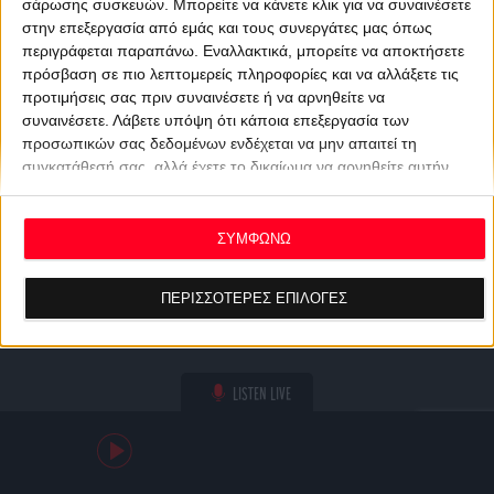
σάρωσης συσκευών. Μπορείτε να κάνετε κλικ για να συναινέσετε
στην επεξεργασία από εμάς και τους συνεργάτες μας όπως
περιγράφεται παραπάνω. Εναλλακτικά, μπορείτε να αποκτήσετε
πρόσβαση σε πιο λεπτομερείς πληροφορίες και να αλλάξετε τις
προτιμήσεις σας πριν συναινέσετε ή να αρνηθείτε να
συναινέσετε.
Λάβετε υπόψη ότι κάποια επεξεργασία των
προσωπικών σας δεδομένων ενδέχεται να μην απαιτεί τη
συγκατάθεσή σας, αλλά έχετε το δικαίωμα να αρνηθείτε αυτήν
την επεξεργασία. Οι προτιμήσεις σας θα ισχύουν μόνο για αυτόν
τον ιστότοπο. Μπορείτε να αλλάξετε τις προτιμήσεις σας ή να
ανακαλέσετε τη συγκατάθεσή σας ανά πάσα στιγμή
ΣΥΜΦΩΝΩ
επιστρέφοντας σε αυτόν τον ιστότοπο και κάνοντας κλικ στο
κουμπί "Απορρήτου" στο κάτω μέρος της ιστοσελίδας.
ΠΕΡΙΣΣΟΤΕΡΕΣ ΕΠΙΛΟΓΕΣ
LISTEN LIVE