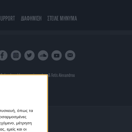
SUPPORT
ΔΙΑΦΗΜΙΣΗ
ΣΤΕΙΛΕ ΜΗΝΥΜΑ
 & developed by
porcupine colors
&
Fotis Alexandrou
 συσκευή, όπως τα
προσαρμοσμένες
ιεχόμενο, μέτρηση
ς, εμείς και οι