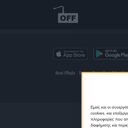
About Offradio
Business Class
Terms & Conditio
Εμείς και οι συνεργ
cookies, και επεξε
πληροφορίες που απο
διαφήμισης και περι