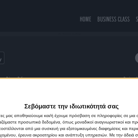
HOME
BUSINESS CLASS
This Time (Feat. Lisa Shaw)
ns
Privacy Policy
Designed
Σεβόμαστε την ιδιωτικότητά σας
άτες μας αποθηκεύουμε και/ή έχουμε πρόσβαση σε πληροφορίες σε μια
ργαζόμαστε προσωπικά δεδομένα, όπως μοναδικοί αναγνωριστικοί και 
στέλλονται από μια συσκευή για εξατομικευμένες διαφημίσεις και περ
εχομένου, έρευνα ακροατηρίου και ανάπτυξη υπηρεσιών.
Με την άδειά σα