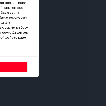
και ταυτοποίησης
ό εμάς και τους
σβαση σε πιο
τε να συναινέσετε.
αιτεί τη
εις σας θα ισχύουν
 τη συγκατάθεσή σας
ορρήτου" στο κάτω