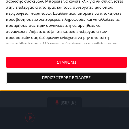
σάρωσης συσκευών. Μπορείτε να κάνετε κλικ για να συναινέσετε
στην επεξεργασία από εμάς και τους συνεργάτες μας όπως
περιγράφεται παραπάνω. Εναλλακτικά, μπορείτε να αποκτήσετε
πρόσβαση σε πιο λεπτομερείς πληροφορίες και να αλλάξετε τις
προτιμήσεις σας πριν συναινέσετε ή να αρνηθείτε να
συναινέσετε.
Λάβετε υπόψη ότι κάποια επεξεργασία των
προσωπικών σας δεδομένων ενδέχεται να μην απαιτεί τη
συγκατάθεσή σας, αλλά έχετε το δικαίωμα να αρνηθείτε αυτήν
την επεξεργασία. Οι προτιμήσεις σας θα ισχύουν μόνο για αυτόν
τον ιστότοπο. Μπορείτε να αλλάξετε τις προτιμήσεις σας ή να
ανακαλέσετε τη συγκατάθεσή σας ανά πάσα στιγμή
ΣΥΜΦΩΝΩ
επιστρέφοντας σε αυτόν τον ιστότοπο και κάνοντας κλικ στο
κουμπί "Απορρήτου" στο κάτω μέρος της ιστοσελίδας.
ΠΕΡΙΣΣΟΤΕΡΕΣ ΕΠΙΛΟΓΕΣ
LISTEN LIVE