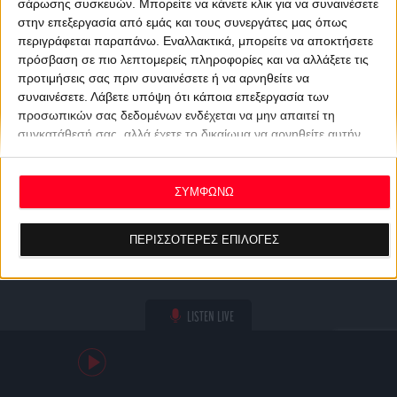
σάρωσης συσκευών. Μπορείτε να κάνετε κλικ για να συναινέσετε
στην επεξεργασία από εμάς και τους συνεργάτες μας όπως
περιγράφεται παραπάνω. Εναλλακτικά, μπορείτε να αποκτήσετε
πρόσβαση σε πιο λεπτομερείς πληροφορίες και να αλλάξετε τις
προτιμήσεις σας πριν συναινέσετε ή να αρνηθείτε να
συναινέσετε.
Λάβετε υπόψη ότι κάποια επεξεργασία των
προσωπικών σας δεδομένων ενδέχεται να μην απαιτεί τη
συγκατάθεσή σας, αλλά έχετε το δικαίωμα να αρνηθείτε αυτήν
την επεξεργασία. Οι προτιμήσεις σας θα ισχύουν μόνο για αυτόν
τον ιστότοπο. Μπορείτε να αλλάξετε τις προτιμήσεις σας ή να
ανακαλέσετε τη συγκατάθεσή σας ανά πάσα στιγμή
ΣΥΜΦΩΝΩ
επιστρέφοντας σε αυτόν τον ιστότοπο και κάνοντας κλικ στο
κουμπί "Απορρήτου" στο κάτω μέρος της ιστοσελίδας.
ΠΕΡΙΣΣΟΤΕΡΕΣ ΕΠΙΛΟΓΕΣ
LISTEN LIVE