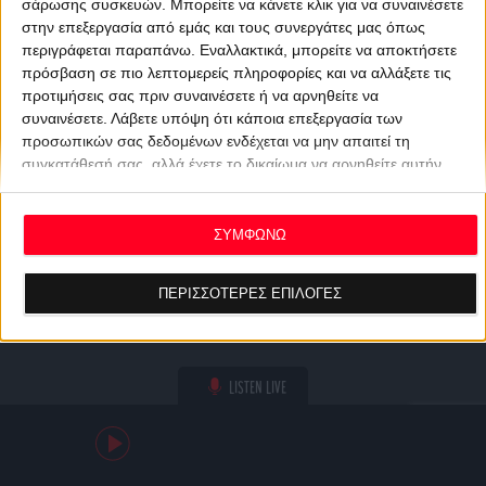
σάρωσης συσκευών. Μπορείτε να κάνετε κλικ για να συναινέσετε
στην επεξεργασία από εμάς και τους συνεργάτες μας όπως
περιγράφεται παραπάνω. Εναλλακτικά, μπορείτε να αποκτήσετε
πρόσβαση σε πιο λεπτομερείς πληροφορίες και να αλλάξετε τις
προτιμήσεις σας πριν συναινέσετε ή να αρνηθείτε να
συναινέσετε.
Λάβετε υπόψη ότι κάποια επεξεργασία των
προσωπικών σας δεδομένων ενδέχεται να μην απαιτεί τη
συγκατάθεσή σας, αλλά έχετε το δικαίωμα να αρνηθείτε αυτήν
την επεξεργασία. Οι προτιμήσεις σας θα ισχύουν μόνο για αυτόν
τον ιστότοπο. Μπορείτε να αλλάξετε τις προτιμήσεις σας ή να
ανακαλέσετε τη συγκατάθεσή σας ανά πάσα στιγμή
ΣΥΜΦΩΝΩ
επιστρέφοντας σε αυτόν τον ιστότοπο και κάνοντας κλικ στο
κουμπί "Απορρήτου" στο κάτω μέρος της ιστοσελίδας.
ΠΕΡΙΣΣΟΤΕΡΕΣ ΕΠΙΛΟΓΕΣ
LISTEN LIVE