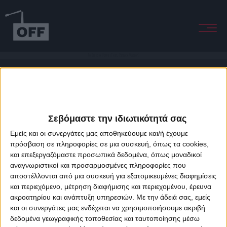
To Build A Home (Feat. Patrick Watson)
Σεβόμαστε την ιδιωτικότητά σας
Εμείς και οι συνεργάτες μας αποθηκεύουμε και/ή έχουμε
πρόσβαση σε πληροφορίες σε μια συσκευή, όπως τα cookies,
και επεξεργαζόμαστε προσωπικά δεδομένα, όπως μοναδικοί
About Offradio
Business Class
Terms & Conditions
Privacy Policy
αναγνωριστικοί και προσαρμοσμένες πληροφορίες που
Designed & developed by
porcupine colors
&
Fotis Alexandrou
αποστέλλονται από μια συσκευή για εξατομικευμένες διαφημίσεις
και περιεχόμενο, μέτρηση διαφήμισης και περιεχομένου, έρευνα
ακροατηρίου και ανάπτυξη υπηρεσιών.
Με την άδειά σας, εμείς
και οι συνεργάτες μας ενδέχεται να χρησιμοποιήσουμε ακριβή
δεδομένα γεωγραφικής τοποθεσίας και ταυτοποίησης μέσω