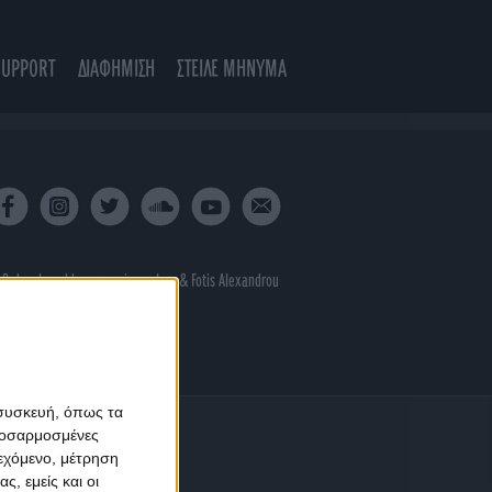
SUPPORT
ΔΙΑΦΗΜΙΣΗ
ΣΤΕΙΛΕ ΜΗΝΥΜΑ
 & developed by
porcupine colors
&
Fotis Alexandrou
 συσκευή, όπως τα
προσαρμοσμένες
ιεχόμενο, μέτρηση
ς, εμείς και οι