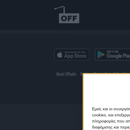
About Offradio
Business Class
Terms & Conditio
Εμείς και οι συνεργ
cookies, και επεξε
πληροφορίες που απο
διαφήμισης και περι