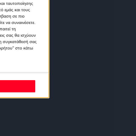
και ταυτοποίησης
ό εμάς και τους
σβαση σε πιο
τε να συναινέσετε.
αιτεί τη
εις σας θα ισχύουν
 τη συγκατάθεσή σας
ορρήτου" στο κάτω