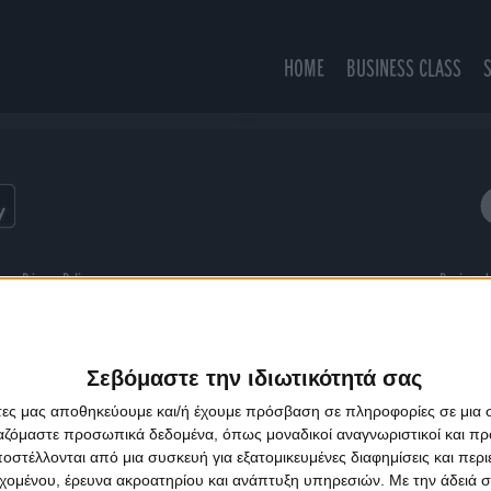
HOME
BUSINESS CLASS
Together
ns
Privacy Policy
Designed
Σεβόμαστε την ιδιωτικότητά σας
άτες μας αποθηκεύουμε και/ή έχουμε πρόσβαση σε πληροφορίες σε μια
ργαζόμαστε προσωπικά δεδομένα, όπως μοναδικοί αναγνωριστικοί και 
στέλλονται από μια συσκευή για εξατομικευμένες διαφημίσεις και περ
εχομένου, έρευνα ακροατηρίου και ανάπτυξη υπηρεσιών.
Με την άδειά σα