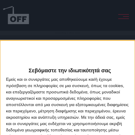
Too Bad (Kraak & Smaak Remix)
Σεβόμαστε την ιδιωτικότητά σας
Εμείς και οι συνεργάτες μας αποθηκεύουμε και/ή έχουμε
πρόσβαση σε πληροφορίες σε μια συσκευή, όπως τα cookies,
και επεξεργαζόμαστε προσωπικά δεδομένα, όπως μοναδικοί
About Offradio
Business Class
Terms & Conditions
Privacy Policy
αναγνωριστικοί και προσαρμοσμένες πληροφορίες που
Designed & developed by
porcupine colors
&
Fotis Alexandrou
αποστέλλονται από μια συσκευή για εξατομικευμένες διαφημίσεις
και περιεχόμενο, μέτρηση διαφήμισης και περιεχομένου, έρευνα
ακροατηρίου και ανάπτυξη υπηρεσιών.
Με την άδειά σας, εμείς
και οι συνεργάτες μας ενδέχεται να χρησιμοποιήσουμε ακριβή
δεδομένα γεωγραφικής τοποθεσίας και ταυτοποίησης μέσω