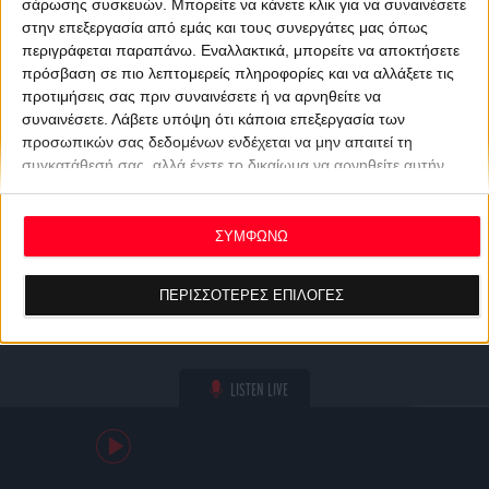
σάρωσης συσκευών. Μπορείτε να κάνετε κλικ για να συναινέσετε
στην επεξεργασία από εμάς και τους συνεργάτες μας όπως
περιγράφεται παραπάνω. Εναλλακτικά, μπορείτε να αποκτήσετε
πρόσβαση σε πιο λεπτομερείς πληροφορίες και να αλλάξετε τις
προτιμήσεις σας πριν συναινέσετε ή να αρνηθείτε να
συναινέσετε.
Λάβετε υπόψη ότι κάποια επεξεργασία των
προσωπικών σας δεδομένων ενδέχεται να μην απαιτεί τη
συγκατάθεσή σας, αλλά έχετε το δικαίωμα να αρνηθείτε αυτήν
την επεξεργασία. Οι προτιμήσεις σας θα ισχύουν μόνο για αυτόν
τον ιστότοπο. Μπορείτε να αλλάξετε τις προτιμήσεις σας ή να
ανακαλέσετε τη συγκατάθεσή σας ανά πάσα στιγμή
ΣΥΜΦΩΝΩ
επιστρέφοντας σε αυτόν τον ιστότοπο και κάνοντας κλικ στο
κουμπί "Απορρήτου" στο κάτω μέρος της ιστοσελίδας.
ΠΕΡΙΣΣΟΤΕΡΕΣ ΕΠΙΛΟΓΕΣ
LISTEN LIVE