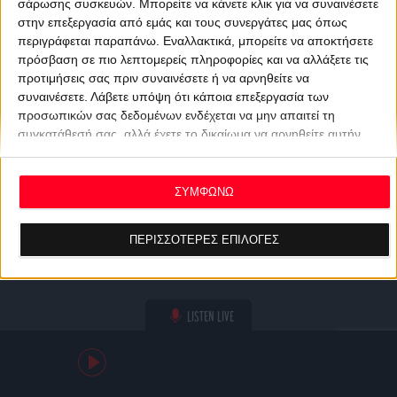
σάρωσης συσκευών. Μπορείτε να κάνετε κλικ για να συναινέσετε
στην επεξεργασία από εμάς και τους συνεργάτες μας όπως
περιγράφεται παραπάνω. Εναλλακτικά, μπορείτε να αποκτήσετε
πρόσβαση σε πιο λεπτομερείς πληροφορίες και να αλλάξετε τις
προτιμήσεις σας πριν συναινέσετε ή να αρνηθείτε να
συναινέσετε.
Λάβετε υπόψη ότι κάποια επεξεργασία των
προσωπικών σας δεδομένων ενδέχεται να μην απαιτεί τη
συγκατάθεσή σας, αλλά έχετε το δικαίωμα να αρνηθείτε αυτήν
την επεξεργασία. Οι προτιμήσεις σας θα ισχύουν μόνο για αυτόν
τον ιστότοπο. Μπορείτε να αλλάξετε τις προτιμήσεις σας ή να
ανακαλέσετε τη συγκατάθεσή σας ανά πάσα στιγμή
ΣΥΜΦΩΝΩ
επιστρέφοντας σε αυτόν τον ιστότοπο και κάνοντας κλικ στο
κουμπί "Απορρήτου" στο κάτω μέρος της ιστοσελίδας.
ΠΕΡΙΣΣΟΤΕΡΕΣ ΕΠΙΛΟΓΕΣ
LISTEN LIVE