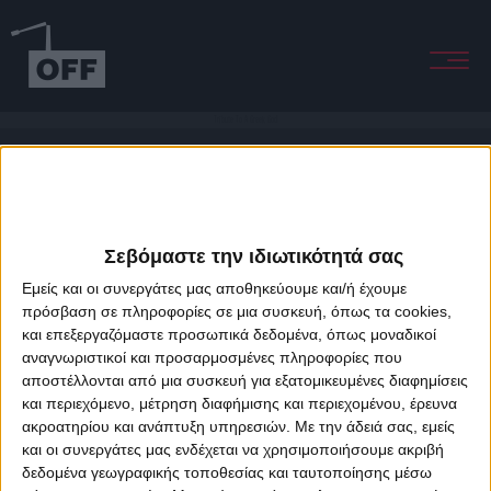
Tribute To A Greek God
Σεβόμαστε την ιδιωτικότητά σας
Εμείς και οι συνεργάτες μας αποθηκεύουμε και/ή έχουμε
πρόσβαση σε πληροφορίες σε μια συσκευή, όπως τα cookies,
και επεξεργαζόμαστε προσωπικά δεδομένα, όπως μοναδικοί
About Offradio
Business Class
Terms & Conditions
Privacy Policy
αναγνωριστικοί και προσαρμοσμένες πληροφορίες που
Designed & developed by
porcupine colors
&
Fotis Alexandrou
αποστέλλονται από μια συσκευή για εξατομικευμένες διαφημίσεις
και περιεχόμενο, μέτρηση διαφήμισης και περιεχομένου, έρευνα
ακροατηρίου και ανάπτυξη υπηρεσιών.
Με την άδειά σας, εμείς
και οι συνεργάτες μας ενδέχεται να χρησιμοποιήσουμε ακριβή
δεδομένα γεωγραφικής τοποθεσίας και ταυτοποίησης μέσω