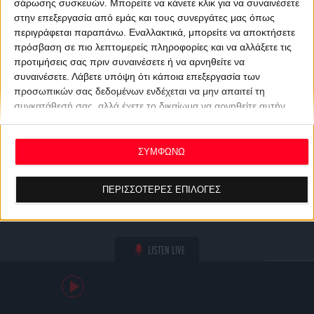
σάρωσης συσκευών. Μπορείτε να κάνετε κλικ για να συναινέσετε
στην επεξεργασία από εμάς και τους συνεργάτες μας όπως
περιγράφεται παραπάνω. Εναλλακτικά, μπορείτε να αποκτήσετε
πρόσβαση σε πιο λεπτομερείς πληροφορίες και να αλλάξετε τις
προτιμήσεις σας πριν συναινέσετε ή να αρνηθείτε να
συναινέσετε.
Λάβετε υπόψη ότι κάποια επεξεργασία των
προσωπικών σας δεδομένων ενδέχεται να μην απαιτεί τη
συγκατάθεσή σας, αλλά έχετε το δικαίωμα να αρνηθείτε αυτήν
την επεξεργασία. Οι προτιμήσεις σας θα ισχύουν μόνο για αυτόν
τον ιστότοπο. Μπορείτε να αλλάξετε τις προτιμήσεις σας ή να
ανακαλέσετε τη συγκατάθεσή σας ανά πάσα στιγμή
ΣΥΜΦΩΝΩ
επιστρέφοντας σε αυτόν τον ιστότοπο και κάνοντας κλικ στο
κουμπί "Απορρήτου" στο κάτω μέρος της ιστοσελίδας.
ΠΕΡΙΣΣΟΤΕΡΕΣ ΕΠΙΛΟΓΕΣ
LISTEN LIVE