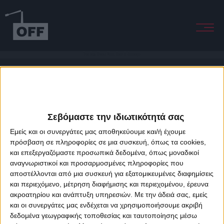
Trop Beau (Emma Péters Cover & Crisologo)
Σεβόμαστε την ιδιωτικότητά σας
Εμείς και οι συνεργάτες μας αποθηκεύουμε και/ή έχουμε
πρόσβαση σε πληροφορίες σε μια συσκευή, όπως τα cookies,
και επεξεργαζόμαστε προσωπικά δεδομένα, όπως μοναδικοί
About Offradio
Business Class
Terms & Conditions
Privacy Policy
αναγνωριστικοί και προσαρμοσμένες πληροφορίες που
Designed & developed by
porcupine colors
&
Fotis Alexandrou
αποστέλλονται από μια συσκευή για εξατομικευμένες διαφημίσεις
και περιεχόμενο, μέτρηση διαφήμισης και περιεχομένου, έρευνα
ακροατηρίου και ανάπτυξη υπηρεσιών.
Με την άδειά σας, εμείς
και οι συνεργάτες μας ενδέχεται να χρησιμοποιήσουμε ακριβή
δεδομένα γεωγραφικής τοποθεσίας και ταυτοποίησης μέσω