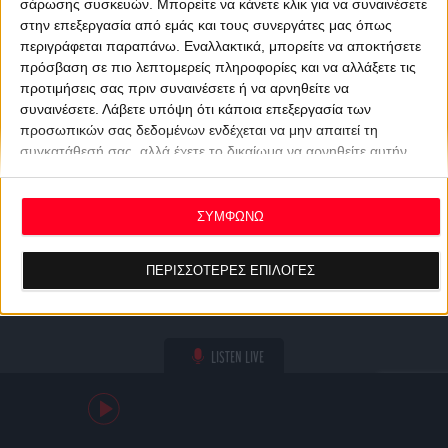
σάρωσης συσκευών. Μπορείτε να κάνετε κλικ για να συναινέσετε
στην επεξεργασία από εμάς και τους συνεργάτες μας όπως
περιγράφεται παραπάνω. Εναλλακτικά, μπορείτε να αποκτήσετε
πρόσβαση σε πιο λεπτομερείς πληροφορίες και να αλλάξετε τις
προτιμήσεις σας πριν συναινέσετε ή να αρνηθείτε να
συναινέσετε.
Λάβετε υπόψη ότι κάποια επεξεργασία των
προσωπικών σας δεδομένων ενδέχεται να μην απαιτεί τη
συγκατάθεσή σας, αλλά έχετε το δικαίωμα να αρνηθείτε αυτήν
την επεξεργασία. Οι προτιμήσεις σας θα ισχύουν μόνο για αυτόν
τον ιστότοπο. Μπορείτε να αλλάξετε τις προτιμήσεις σας ή να
ανακαλέσετε τη συγκατάθεσή σας ανά πάσα στιγμή
ΣΥΜΦΩΝΩ
επιστρέφοντας σε αυτόν τον ιστότοπο και κάνοντας κλικ στο
κουμπί "Απορρήτου" στο κάτω μέρος της ιστοσελίδας.
ΠΕΡΙΣΣΟΤΕΡΕΣ ΕΠΙΛΟΓΕΣ
LISTEN LIVE