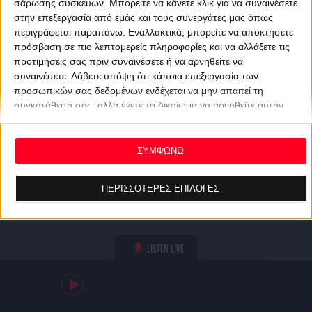
σάρωσης συσκευών. Μπορείτε να κάνετε κλικ για να συναινέσετε
στην επεξεργασία από εμάς και τους συνεργάτες μας όπως
περιγράφεται παραπάνω. Εναλλακτικά, μπορείτε να αποκτήσετε
πρόσβαση σε πιο λεπτομερείς πληροφορίες και να αλλάξετε τις
προτιμήσεις σας πριν συναινέσετε ή να αρνηθείτε να
συναινέσετε.
Λάβετε υπόψη ότι κάποια επεξεργασία των
προσωπικών σας δεδομένων ενδέχεται να μην απαιτεί τη
συγκατάθεσή σας, αλλά έχετε το δικαίωμα να αρνηθείτε αυτήν
την επεξεργασία. Οι προτιμήσεις σας θα ισχύουν μόνο για αυτόν
τον ιστότοπο. Μπορείτε να αλλάξετε τις προτιμήσεις σας ή να
ανακαλέσετε τη συγκατάθεσή σας ανά πάσα στιγμή
ΣΥΜΦΩΝΩ
επιστρέφοντας σε αυτόν τον ιστότοπο και κάνοντας κλικ στο
κουμπί "Απορρήτου" στο κάτω μέρος της ιστοσελίδας.
ΠΕΡΙΣΣΟΤΕΡΕΣ ΕΠΙΛΟΓΕΣ
LISTEN LIVE