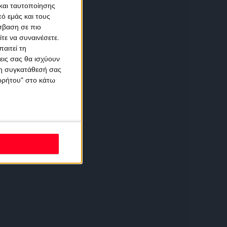
και ταυτοποίησης
ό εμάς και τους
σβαση σε πιο
τε να συναινέσετε.
αιτεί τη
εις σας θα ισχύουν
 τη συγκατάθεσή σας
ορρήτου" στο κάτω