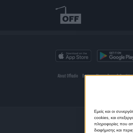
About Offradio
Business Class
Terms & Conditio
Εμείς και οι συνεργ
cookies, και επεξε
πληροφορίες που απο
διαφήμισης και περι