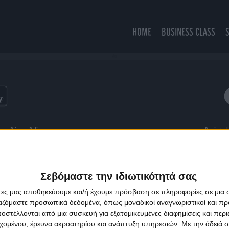
HOME
BUSINESS CLASS
Vita
ns
Privacy Policy
Designed
Σεβόμαστε την ιδιωτικότητά σας
άτες μας αποθηκεύουμε και/ή έχουμε πρόσβαση σε πληροφορίες σε μια
ργαζόμαστε προσωπικά δεδομένα, όπως μοναδικοί αναγνωριστικοί και 
στέλλονται από μια συσκευή για εξατομικευμένες διαφημίσεις και περ
εχομένου, έρευνα ακροατηρίου και ανάπτυξη υπηρεσιών.
Με την άδειά σα