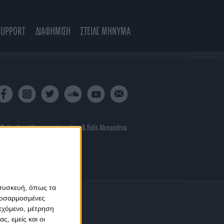
SUPPORT
ΔΙΑΦΗΜΙΣΗ
ΣΤΕΙΛΕ ΜΗΝΥΜΑ
 & developed by
porcupine colors
&
Fotis Alexandrou
 συσκευή, όπως τα
προσαρμοσμένες
ιεχόμενο, μέτρηση
ς, εμείς και οι