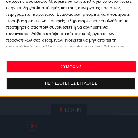
σάρωσης συσκευών. Μπορείτε να κάνετε κλικ για να συναινέσετε
στην επεξεργασία από εμάς και τους συνεργάτες μας όπως
περιγράφεται παραπάνω. Εναλλακτικά, μπορείτε να αποκτήσετε
πρόσβαση σε πιο λεπτομερείς πληροφορίες και να αλλάξετε τις
προτιμήσεις σας πριν συναινέσετε ή να αρνηθείτε να
συναινέσετε.
Λάβετε υπόψη ότι κάποια επεξεργασία των
προσωπικών σας δεδομένων ενδέχεται να μην απαιτεί τη
συγκατάθεσή σας, αλλά έχετε το δικαίωμα να αρνηθείτε αυτήν
την επεξεργασία. Οι προτιμήσεις σας θα ισχύουν μόνο για αυτόν
τον ιστότοπο. Μπορείτε να αλλάξετε τις προτιμήσεις σας ή να
ανακαλέσετε τη συγκατάθεσή σας ανά πάσα στιγμή
ΣΥΜΦΩΝΩ
επιστρέφοντας σε αυτόν τον ιστότοπο και κάνοντας κλικ στο
κουμπί "Απορρήτου" στο κάτω μέρος της ιστοσελίδας.
ΠΕΡΙΣΣΟΤΕΡΕΣ ΕΠΙΛΟΓΕΣ
LISTEN LIVE