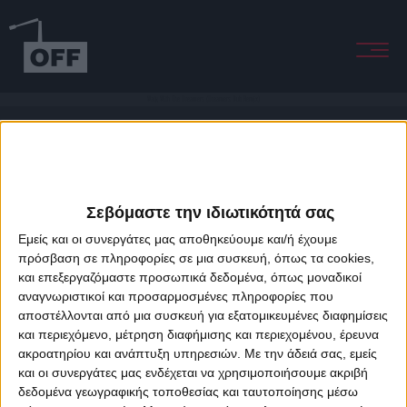
Walk With The Dreamers (Dreamers Dub Remix)
Σεβόμαστε την ιδιωτικότητά σας
Εμείς και οι συνεργάτες μας αποθηκεύουμε και/ή έχουμε
πρόσβαση σε πληροφορίες σε μια συσκευή, όπως τα cookies,
και επεξεργαζόμαστε προσωπικά δεδομένα, όπως μοναδικοί
About Offradio
Business Class
Terms & Conditions
Privacy Policy
αναγνωριστικοί και προσαρμοσμένες πληροφορίες που
Designed & developed by
porcupine colors
&
Fotis Alexandrou
αποστέλλονται από μια συσκευή για εξατομικευμένες διαφημίσεις
και περιεχόμενο, μέτρηση διαφήμισης και περιεχομένου, έρευνα
ακροατηρίου και ανάπτυξη υπηρεσιών.
Με την άδειά σας, εμείς
και οι συνεργάτες μας ενδέχεται να χρησιμοποιήσουμε ακριβή
δεδομένα γεωγραφικής τοποθεσίας και ταυτοποίησης μέσω