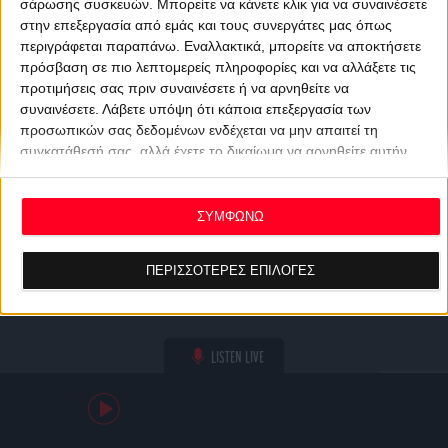
σάρωσης συσκευών. Μπορείτε να κάνετε κλικ για να συναινέσετε
στην επεξεργασία από εμάς και τους συνεργάτες μας όπως
περιγράφεται παραπάνω. Εναλλακτικά, μπορείτε να αποκτήσετε
πρόσβαση σε πιο λεπτομερείς πληροφορίες και να αλλάξετε τις
προτιμήσεις σας πριν συναινέσετε ή να αρνηθείτε να
συναινέσετε.
Λάβετε υπόψη ότι κάποια επεξεργασία των
προσωπικών σας δεδομένων ενδέχεται να μην απαιτεί τη
συγκατάθεσή σας, αλλά έχετε το δικαίωμα να αρνηθείτε αυτήν
την επεξεργασία. Οι προτιμήσεις σας θα ισχύουν μόνο για αυτόν
τον ιστότοπο. Μπορείτε να αλλάξετε τις προτιμήσεις σας ή να
ανακαλέσετε τη συγκατάθεσή σας ανά πάσα στιγμή
ΣΥΜΦΩΝΩ
επιστρέφοντας σε αυτόν τον ιστότοπο και κάνοντας κλικ στο
κουμπί "Απορρήτου" στο κάτω μέρος της ιστοσελίδας.
ΠΕΡΙΣΣΟΤΕΡΕΣ ΕΠΙΛΟΓΕΣ
LISTEN LIVE