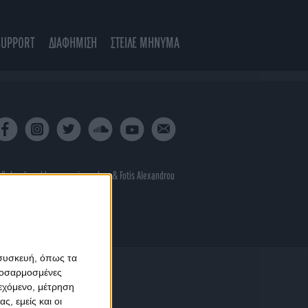
SUPPORT
ΔΙΑΦΗΜΙΣΗ
ΣΤΕΙΛΕ ΜΗΝΥΜΑ
 & developed by
porcupine colors
&
Fotis Alexandrou
 συσκευή, όπως τα
προσαρμοσμένες
ιεχόμενο, μέτρηση
ς, εμείς και οι