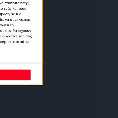
και ταυτοποίησης
ό εμάς και τους
σβαση σε πιο
τε να συναινέσετε.
αιτεί τη
εις σας θα ισχύουν
 τη συγκατάθεσή σας
ορρήτου" στο κάτω