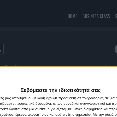
HOME
BUSINESS CLASS
Walking Vertical (Original Mix)
ns
Privacy Policy
Designed
Σεβόμαστε την ιδιωτικότητά σας
άτες μας αποθηκεύουμε και/ή έχουμε πρόσβαση σε πληροφορίες σε μια
ργαζόμαστε προσωπικά δεδομένα, όπως μοναδικοί αναγνωριστικοί και 
στέλλονται από μια συσκευή για εξατομικευμένες διαφημίσεις και περ
εχομένου, έρευνα ακροατηρίου και ανάπτυξη υπηρεσιών.
Με την άδειά σα