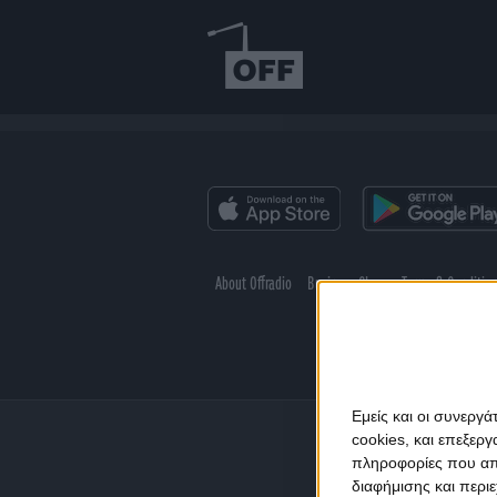
About Offradio
Business Class
Terms & Conditio
Εμείς και οι συνεργ
cookies, και επεξε
πληροφορίες που απο
διαφήμισης και περι