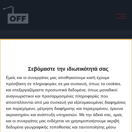
Washed Down The Wire
Σεβόμαστε την ιδιωτικότητά σας
Εμείς και οι συνεργάτες μας αποθηκεύουμε και/ή έχουμε
πρόσβαση σε πληροφορίες σε μια συσκευή, όπως τα cookies,
και επεξεργαζόμαστε προσωπικά δεδομένα, όπως μοναδικοί
About Offradio
Business Class
Terms & Conditions
Privacy Policy
αναγνωριστικοί και προσαρμοσμένες πληροφορίες που
Designed & developed by
porcupine colors
&
Fotis Alexandrou
αποστέλλονται από μια συσκευή για εξατομικευμένες διαφημίσεις
και περιεχόμενο, μέτρηση διαφήμισης και περιεχομένου, έρευνα
ακροατηρίου και ανάπτυξη υπηρεσιών.
Με την άδειά σας, εμείς
και οι συνεργάτες μας ενδέχεται να χρησιμοποιήσουμε ακριβή
δεδομένα γεωγραφικής τοποθεσίας και ταυτοποίησης μέσω