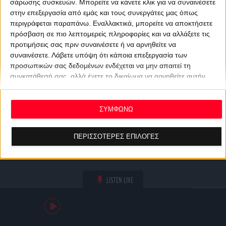
σάρωσης συσκευών. Μπορείτε να κάνετε κλικ για να συναινέσετε
στην επεξεργασία από εμάς και τους συνεργάτες μας όπως
περιγράφεται παραπάνω. Εναλλακτικά, μπορείτε να αποκτήσετε
πρόσβαση σε πιο λεπτομερείς πληροφορίες και να αλλάξετε τις
προτιμήσεις σας πριν συναινέσετε ή να αρνηθείτε να
συναινέσετε.
Λάβετε υπόψη ότι κάποια επεξεργασία των
προσωπικών σας δεδομένων ενδέχεται να μην απαιτεί τη
συγκατάθεσή σας, αλλά έχετε το δικαίωμα να αρνηθείτε αυτήν
την επεξεργασία. Οι προτιμήσεις σας θα ισχύουν μόνο για αυτόν
τον ιστότοπο. Μπορείτε να αλλάξετε τις προτιμήσεις σας ή να
ανακαλέσετε τη συγκατάθεσή σας ανά πάσα στιγμή
ΣΥΜΦΩΝΩ
επιστρέφοντας σε αυτόν τον ιστότοπο και κάνοντας κλικ στο
κουμπί "Απορρήτου" στο κάτω μέρος της ιστοσελίδας.
ΠΕΡΙΣΣΟΤΕΡΕΣ ΕΠΙΛΟΓΕΣ
LISTEN LIVE