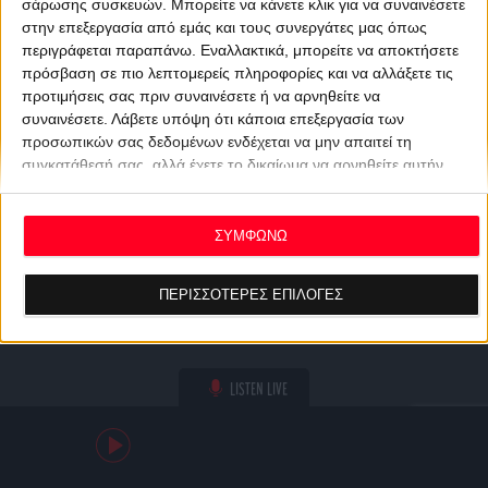
σάρωσης συσκευών. Μπορείτε να κάνετε κλικ για να συναινέσετε
στην επεξεργασία από εμάς και τους συνεργάτες μας όπως
περιγράφεται παραπάνω. Εναλλακτικά, μπορείτε να αποκτήσετε
πρόσβαση σε πιο λεπτομερείς πληροφορίες και να αλλάξετε τις
προτιμήσεις σας πριν συναινέσετε ή να αρνηθείτε να
συναινέσετε.
Λάβετε υπόψη ότι κάποια επεξεργασία των
προσωπικών σας δεδομένων ενδέχεται να μην απαιτεί τη
συγκατάθεσή σας, αλλά έχετε το δικαίωμα να αρνηθείτε αυτήν
την επεξεργασία. Οι προτιμήσεις σας θα ισχύουν μόνο για αυτόν
τον ιστότοπο. Μπορείτε να αλλάξετε τις προτιμήσεις σας ή να
ανακαλέσετε τη συγκατάθεσή σας ανά πάσα στιγμή
ΣΥΜΦΩΝΩ
επιστρέφοντας σε αυτόν τον ιστότοπο και κάνοντας κλικ στο
κουμπί "Απορρήτου" στο κάτω μέρος της ιστοσελίδας.
ΠΕΡΙΣΣΟΤΕΡΕΣ ΕΠΙΛΟΓΕΣ
LISTEN LIVE