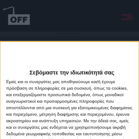
Way Out (feat. Enemy Planes)
Σεβόμαστε την ιδιωτικότητά σας
Εμείς και οι συνεργάτες μας αποθηκεύουμε και/ή έχουμε
πρόσβαση σε πληροφορίες σε μια συσκευή, όπως τα cookies,
και επεξεργαζόμαστε προσωπικά δεδομένα, όπως μοναδικοί
About Offradio
Business Class
Terms & Conditions
Privacy Policy
αναγνωριστικοί και προσαρμοσμένες πληροφορίες που
Designed & developed by
porcupine colors
&
Fotis Alexandrou
αποστέλλονται από μια συσκευή για εξατομικευμένες διαφημίσεις
και περιεχόμενο, μέτρηση διαφήμισης και περιεχομένου, έρευνα
ακροατηρίου και ανάπτυξη υπηρεσιών.
Με την άδειά σας, εμείς
και οι συνεργάτες μας ενδέχεται να χρησιμοποιήσουμε ακριβή
δεδομένα γεωγραφικής τοποθεσίας και ταυτοποίησης μέσω