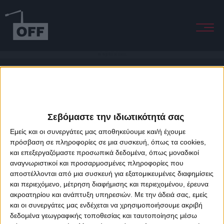
We Will Not Be Lovers
Σεβόμαστε την ιδιωτικότητά σας
Εμείς και οι συνεργάτες μας αποθηκεύουμε και/ή έχουμε
πρόσβαση σε πληροφορίες σε μια συσκευή, όπως τα cookies,
και επεξεργαζόμαστε προσωπικά δεδομένα, όπως μοναδικοί
About Offradio
Business Class
Terms & Conditions
Privacy Policy
αναγνωριστικοί και προσαρμοσμένες πληροφορίες που
Designed & developed by
porcupine colors
&
Fotis Alexandrou
αποστέλλονται από μια συσκευή για εξατομικευμένες διαφημίσεις
και περιεχόμενο, μέτρηση διαφήμισης και περιεχομένου, έρευνα
ακροατηρίου και ανάπτυξη υπηρεσιών.
Με την άδειά σας, εμείς
και οι συνεργάτες μας ενδέχεται να χρησιμοποιήσουμε ακριβή
δεδομένα γεωγραφικής τοποθεσίας και ταυτοποίησης μέσω