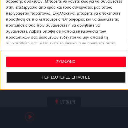
σάρωσης συσκευών. Μπορείτε να κάνετε κλικ για να συναινέσετε
στην επεξεργασία από εμάς και τους συνεργάτες μας όπως
περιγράφεται παραπάνω. Εναλλακτικά, μπορείτε να αποκτήσετε
πρόσβαση σε πιο λεπτομερείς πληροφορίες και να αλλάξετε τις
προτιμήσεις σας πριν συναινέσετε ή να αρνηθείτε να
συναινέσετε.
Λάβετε υπόψη ότι κάποια επεξεργασία των
προσωπικών σας δεδομένων ενδέχεται να μην απαιτεί τη
συγκατάθεσή σας, αλλά έχετε το δικαίωμα να αρνηθείτε αυτήν
την επεξεργασία. Οι προτιμήσεις σας θα ισχύουν μόνο για αυτόν
τον ιστότοπο. Μπορείτε να αλλάξετε τις προτιμήσεις σας ή να
ανακαλέσετε τη συγκατάθεσή σας ανά πάσα στιγμή
ΣΥΜΦΩΝΩ
επιστρέφοντας σε αυτόν τον ιστότοπο και κάνοντας κλικ στο
κουμπί "Απορρήτου" στο κάτω μέρος της ιστοσελίδας.
ΠΕΡΙΣΣΟΤΕΡΕΣ ΕΠΙΛΟΓΕΣ
LISTEN LIVE