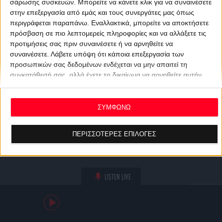
σάρωσης συσκευών. Μπορείτε να κάνετε κλικ για να συναινέσετε
στην επεξεργασία από εμάς και τους συνεργάτες μας όπως
περιγράφεται παραπάνω. Εναλλακτικά, μπορείτε να αποκτήσετε
πρόσβαση σε πιο λεπτομερείς πληροφορίες και να αλλάξετε τις
προτιμήσεις σας πριν συναινέσετε ή να αρνηθείτε να
συναινέσετε.
Λάβετε υπόψη ότι κάποια επεξεργασία των
προσωπικών σας δεδομένων ενδέχεται να μην απαιτεί τη
συγκατάθεσή σας, αλλά έχετε το δικαίωμα να αρνηθείτε αυτήν
την επεξεργασία. Οι προτιμήσεις σας θα ισχύουν μόνο για αυτόν
τον ιστότοπο. Μπορείτε να αλλάξετε τις προτιμήσεις σας ή να
ανακαλέσετε τη συγκατάθεσή σας ανά πάσα στιγμή
ΣΥΜΦΩΝΩ
επιστρέφοντας σε αυτόν τον ιστότοπο και κάνοντας κλικ στο
κουμπί "Απορρήτου" στο κάτω μέρος της ιστοσελίδας.
ΠΕΡΙΣΣΟΤΕΡΕΣ ΕΠΙΛΟΓΕΣ
LISTEN LIVE