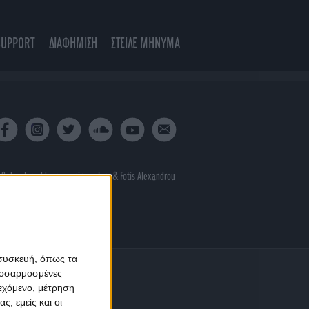
SUPPORT
ΔΙΑΦΗΜΙΣΗ
ΣΤΕΙΛΕ ΜΗΝΥΜΑ
 & developed by
porcupine colors
&
Fotis Alexandrou
 συσκευή, όπως τα
προσαρμοσμένες
ιεχόμενο, μέτρηση
ς, εμείς και οι