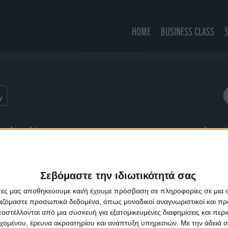
HOME
BUSINESS CLASS
What Should I Do With The Dreams We Left?
ns
Privacy Policy
Designed
Σεβόμαστε την ιδιωτικότητά σας
άτες μας αποθηκεύουμε και/ή έχουμε πρόσβαση σε πληροφορίες σε μια
ργαζόμαστε προσωπικά δεδομένα, όπως μοναδικοί αναγνωριστικοί και 
στέλλονται από μια συσκευή για εξατομικευμένες διαφημίσεις και περ
εχομένου, έρευνα ακροατηρίου και ανάπτυξη υπηρεσιών.
Με την άδειά σα