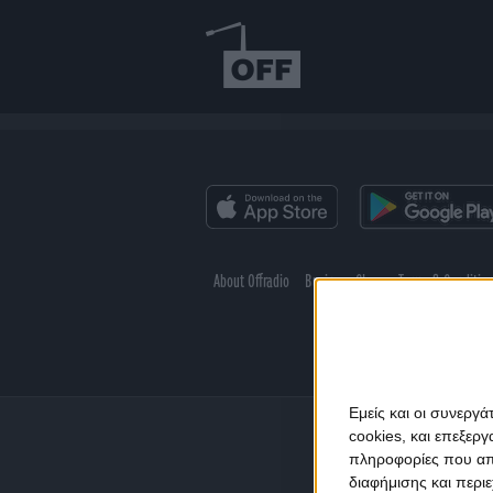
About Offradio
Business Class
Terms & Conditio
Εμείς και οι συνεργ
cookies, και επεξε
πληροφορίες που απο
διαφήμισης και περι