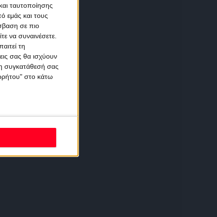
και ταυτοποίησης
ό εμάς και τους
σβαση σε πιο
τε να συναινέσετε.
αιτεί τη
εις σας θα ισχύουν
 τη συγκατάθεσή σας
ορρήτου" στο κάτω