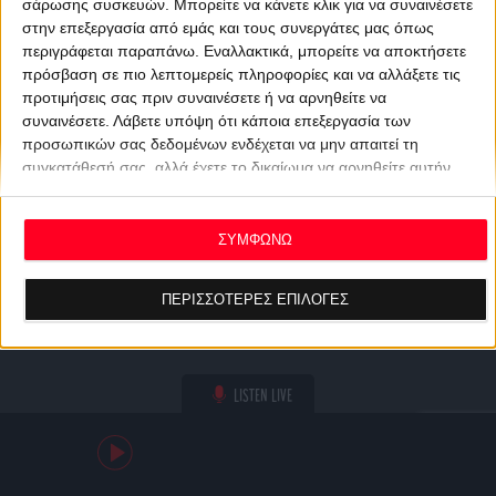
σάρωσης συσκευών. Μπορείτε να κάνετε κλικ για να συναινέσετε
στην επεξεργασία από εμάς και τους συνεργάτες μας όπως
περιγράφεται παραπάνω. Εναλλακτικά, μπορείτε να αποκτήσετε
πρόσβαση σε πιο λεπτομερείς πληροφορίες και να αλλάξετε τις
προτιμήσεις σας πριν συναινέσετε ή να αρνηθείτε να
συναινέσετε.
Λάβετε υπόψη ότι κάποια επεξεργασία των
προσωπικών σας δεδομένων ενδέχεται να μην απαιτεί τη
συγκατάθεσή σας, αλλά έχετε το δικαίωμα να αρνηθείτε αυτήν
την επεξεργασία. Οι προτιμήσεις σας θα ισχύουν μόνο για αυτόν
τον ιστότοπο. Μπορείτε να αλλάξετε τις προτιμήσεις σας ή να
ανακαλέσετε τη συγκατάθεσή σας ανά πάσα στιγμή
ΣΥΜΦΩΝΩ
επιστρέφοντας σε αυτόν τον ιστότοπο και κάνοντας κλικ στο
κουμπί "Απορρήτου" στο κάτω μέρος της ιστοσελίδας.
ΠΕΡΙΣΣΟΤΕΡΕΣ ΕΠΙΛΟΓΕΣ
LISTEN LIVE