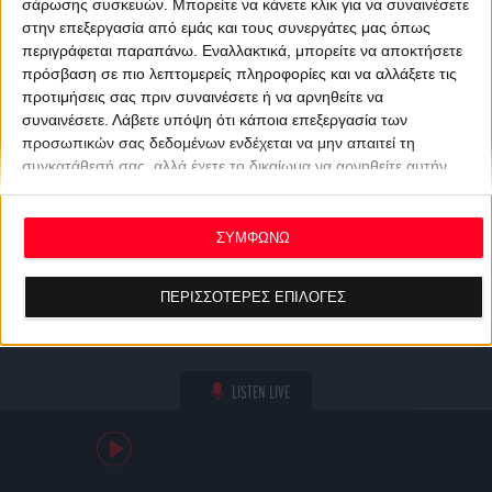
σάρωσης συσκευών. Μπορείτε να κάνετε κλικ για να συναινέσετε
στην επεξεργασία από εμάς και τους συνεργάτες μας όπως
περιγράφεται παραπάνω. Εναλλακτικά, μπορείτε να αποκτήσετε
πρόσβαση σε πιο λεπτομερείς πληροφορίες και να αλλάξετε τις
προτιμήσεις σας πριν συναινέσετε ή να αρνηθείτε να
συναινέσετε.
Λάβετε υπόψη ότι κάποια επεξεργασία των
προσωπικών σας δεδομένων ενδέχεται να μην απαιτεί τη
συγκατάθεσή σας, αλλά έχετε το δικαίωμα να αρνηθείτε αυτήν
την επεξεργασία. Οι προτιμήσεις σας θα ισχύουν μόνο για αυτόν
τον ιστότοπο. Μπορείτε να αλλάξετε τις προτιμήσεις σας ή να
ανακαλέσετε τη συγκατάθεσή σας ανά πάσα στιγμή
ΣΥΜΦΩΝΩ
επιστρέφοντας σε αυτόν τον ιστότοπο και κάνοντας κλικ στο
κουμπί "Απορρήτου" στο κάτω μέρος της ιστοσελίδας.
ΠΕΡΙΣΣΟΤΕΡΕΣ ΕΠΙΛΟΓΕΣ
LISTEN LIVE