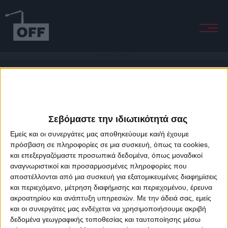
Why Can't We Live Together
Σεβόμαστε την ιδιωτικότητά σας
Εμείς και οι συνεργάτες μας αποθηκεύουμε και/ή έχουμε
πρόσβαση σε πληροφορίες σε μια συσκευή, όπως τα cookies,
και επεξεργαζόμαστε προσωπικά δεδομένα, όπως μοναδικοί
About Offradio
Business Class
Terms & Conditions
Privacy Policy
αναγνωριστικοί και προσαρμοσμένες πληροφορίες που
Designed & developed by
porcupine colors
&
Fotis Alexandrou
αποστέλλονται από μια συσκευή για εξατομικευμένες διαφημίσεις
και περιεχόμενο, μέτρηση διαφήμισης και περιεχομένου, έρευνα
ακροατηρίου και ανάπτυξη υπηρεσιών.
Με την άδειά σας, εμείς
και οι συνεργάτες μας ενδέχεται να χρησιμοποιήσουμε ακριβή
δεδομένα γεωγραφικής τοποθεσίας και ταυτοποίησης μέσω