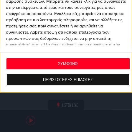
σάρωσης συσκευών. Μπορείτε να κάνετε κλικ για να συναινέσετε
στην επεξεργασία από εμάς και τους συνεργάτες μας όπως
περιγράφεται παραπάνω. Εναλλακτικά, μπορείτε να αποκτήσετε
πρόσβαση σε πιο λεπτομερείς πληροφορίες και να αλλάξετε τις
προτιμήσεις σας πριν συναινέσετε ή να αρνηθείτε να
συναινέσετε.
Λάβετε υπόψη ότι κάποια επεξεργασία των
προσωπικών σας δεδομένων ενδέχεται να μην απαιτεί τη
συγκατάθεσή σας, αλλά έχετε το δικαίωμα να αρνηθείτε αυτήν
την επεξεργασία. Οι προτιμήσεις σας θα ισχύουν μόνο για αυτόν
τον ιστότοπο. Μπορείτε να αλλάξετε τις προτιμήσεις σας ή να
ανακαλέσετε τη συγκατάθεσή σας ανά πάσα στιγμή
ΣΥΜΦΩΝΩ
επιστρέφοντας σε αυτόν τον ιστότοπο και κάνοντας κλικ στο
κουμπί "Απορρήτου" στο κάτω μέρος της ιστοσελίδας.
ΠΕΡΙΣΣΟΤΕΡΕΣ ΕΠΙΛΟΓΕΣ
LISTEN LIVE