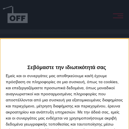
Why Does My Heart Feel So Bad (feat. Apollo Jane & Deitrick Haddon) Reprise Version
Σεβόμαστε την ιδιωτικότητά σας
Εμείς και οι συνεργάτες μας αποθηκεύουμε και/ή έχουμε
πρόσβαση σε πληροφορίες σε μια συσκευή, όπως τα cookies,
και επεξεργαζόμαστε προσωπικά δεδομένα, όπως μοναδικοί
About Offradio
Business Class
Terms & Conditions
Privacy Policy
αναγνωριστικοί και προσαρμοσμένες πληροφορίες που
Designed & developed by
porcupine colors
&
Fotis Alexandrou
αποστέλλονται από μια συσκευή για εξατομικευμένες διαφημίσεις
και περιεχόμενο, μέτρηση διαφήμισης και περιεχομένου, έρευνα
ακροατηρίου και ανάπτυξη υπηρεσιών.
Με την άδειά σας, εμείς
και οι συνεργάτες μας ενδέχεται να χρησιμοποιήσουμε ακριβή
δεδομένα γεωγραφικής τοποθεσίας και ταυτοποίησης μέσω