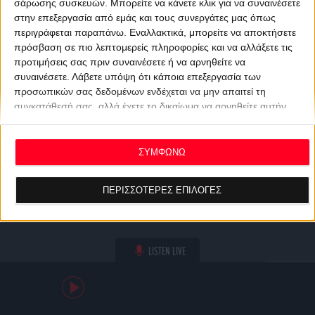
σάρωσης συσκευών. Μπορείτε να κάνετε κλικ για να συναινέσετε
στην επεξεργασία από εμάς και τους συνεργάτες μας όπως
περιγράφεται παραπάνω. Εναλλακτικά, μπορείτε να αποκτήσετε
πρόσβαση σε πιο λεπτομερείς πληροφορίες και να αλλάξετε τις
προτιμήσεις σας πριν συναινέσετε ή να αρνηθείτε να
συναινέσετε.
Λάβετε υπόψη ότι κάποια επεξεργασία των
προσωπικών σας δεδομένων ενδέχεται να μην απαιτεί τη
συγκατάθεσή σας, αλλά έχετε το δικαίωμα να αρνηθείτε αυτήν
την επεξεργασία. Οι προτιμήσεις σας θα ισχύουν μόνο για αυτόν
τον ιστότοπο. Μπορείτε να αλλάξετε τις προτιμήσεις σας ή να
ανακαλέσετε τη συγκατάθεσή σας ανά πάσα στιγμή
ΣΥΜΦΩΝΩ
επιστρέφοντας σε αυτόν τον ιστότοπο και κάνοντας κλικ στο
κουμπί "Απορρήτου" στο κάτω μέρος της ιστοσελίδας.
ΠΕΡΙΣΣΟΤΕΡΕΣ ΕΠΙΛΟΓΕΣ
LISTEN LIVE