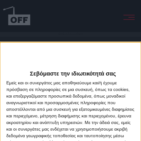
Wild Wood (Portishead Remix)
Σεβόμαστε την ιδιωτικότητά σας
Εμείς και οι συνεργάτες μας αποθηκεύουμε και/ή έχουμε
πρόσβαση σε πληροφορίες σε μια συσκευή, όπως τα cookies,
και επεξεργαζόμαστε προσωπικά δεδομένα, όπως μοναδικοί
About Offradio
Business Class
Terms & Conditions
Privacy Policy
αναγνωριστικοί και προσαρμοσμένες πληροφορίες που
Designed & developed by
porcupine colors
&
Fotis Alexandrou
αποστέλλονται από μια συσκευή για εξατομικευμένες διαφημίσεις
και περιεχόμενο, μέτρηση διαφήμισης και περιεχομένου, έρευνα
ακροατηρίου και ανάπτυξη υπηρεσιών.
Με την άδειά σας, εμείς
και οι συνεργάτες μας ενδέχεται να χρησιμοποιήσουμε ακριβή
δεδομένα γεωγραφικής τοποθεσίας και ταυτοποίησης μέσω