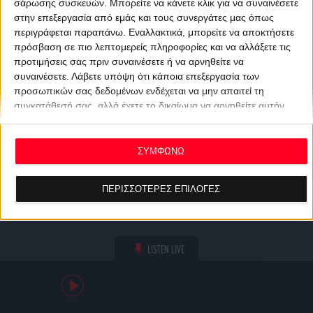
σάρωσης συσκευών. Μπορείτε να κάνετε κλικ για να συναινέσετε
στην επεξεργασία από εμάς και τους συνεργάτες μας όπως
περιγράφεται παραπάνω. Εναλλακτικά, μπορείτε να αποκτήσετε
πρόσβαση σε πιο λεπτομερείς πληροφορίες και να αλλάξετε τις
προτιμήσεις σας πριν συναινέσετε ή να αρνηθείτε να
συναινέσετε.
Λάβετε υπόψη ότι κάποια επεξεργασία των
προσωπικών σας δεδομένων ενδέχεται να μην απαιτεί τη
συγκατάθεσή σας, αλλά έχετε το δικαίωμα να αρνηθείτε αυτήν
την επεξεργασία. Οι προτιμήσεις σας θα ισχύουν μόνο για αυτόν
τον ιστότοπο. Μπορείτε να αλλάξετε τις προτιμήσεις σας ή να
ανακαλέσετε τη συγκατάθεσή σας ανά πάσα στιγμή
ΣΥΜΦΩΝΩ
επιστρέφοντας σε αυτόν τον ιστότοπο και κάνοντας κλικ στο
κουμπί "Απορρήτου" στο κάτω μέρος της ιστοσελίδας.
ΠΕΡΙΣΣΟΤΕΡΕΣ ΕΠΙΛΟΓΕΣ
LISTEN LIVE