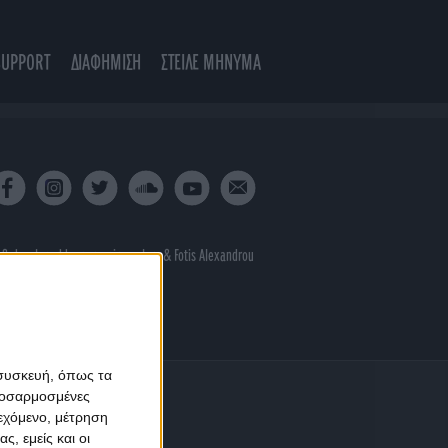
SUPPORT
ΔΙΑΦΗΜΙΣΗ
ΣΤΕΙΛΕ ΜΗΝΥΜΑ
 & developed by
porcupine colors
&
Fotis Alexandrou
 συσκευή, όπως τα
προσαρμοσμένες
ιεχόμενο, μέτρηση
ς, εμείς και οι