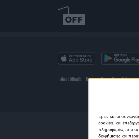
About Offradio
Business Class
Terms & Conditio
Εμείς και οι συνεργ
cookies, και επεξε
πληροφορίες που απο
διαφήμισης και περι