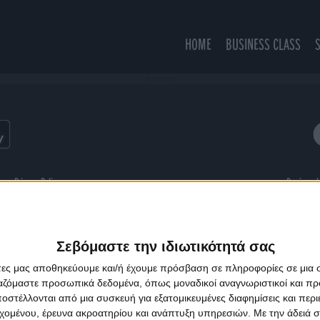
HOME
BUSINESS CLASS
Wonderful Life
ns
Privacy Policy
Designed
Σεβόμαστε την ιδιωτικότητά σας
άτες μας αποθηκεύουμε και/ή έχουμε πρόσβαση σε πληροφορίες σε μια
ργαζόμαστε προσωπικά δεδομένα, όπως μοναδικοί αναγνωριστικοί και 
στέλλονται από μια συσκευή για εξατομικευμένες διαφημίσεις και περ
εχομένου, έρευνα ακροατηρίου και ανάπτυξη υπηρεσιών.
Με την άδειά σα