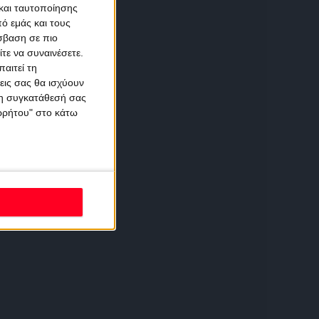
και ταυτοποίησης
ό εμάς και τους
σβαση σε πιο
τε να συναινέσετε.
αιτεί τη
εις σας θα ισχύουν
 τη συγκατάθεσή σας
ορρήτου" στο κάτω