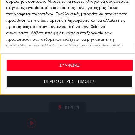
σάρωσης συσκευών. Μπορείτε να κάνετε κλικ για να συναινέσετε
στην επεξεργασία από εμάς και τους συνεργάτες μας όπως
περιγράφεται παραπάνω. Εναλλακτικά, μπορείτε να αποκτήσετε
πρόσβαση σε πιο λεπτομερείς πληροφορίες και να αλλάξετε τις
προτιμήσεις σας πριν συναινέσετε ή να αρνηθείτε να
συναινέσετε.
Λάβετε υπόψη ότι κάποια επεξεργασία των
προσωπικών σας δεδομένων ενδέχεται να μην απαιτεί τη
συγκατάθεσή σας, αλλά έχετε το δικαίωμα να αρνηθείτε αυτήν
την επεξεργασία. Οι προτιμήσεις σας θα ισχύουν μόνο για αυτόν
τον ιστότοπο. Μπορείτε να αλλάξετε τις προτιμήσεις σας ή να
ανακαλέσετε τη συγκατάθεσή σας ανά πάσα στιγμή
ΣΥΜΦΩΝΩ
επιστρέφοντας σε αυτόν τον ιστότοπο και κάνοντας κλικ στο
κουμπί "Απορρήτου" στο κάτω μέρος της ιστοσελίδας.
ΠΕΡΙΣΣΟΤΕΡΕΣ ΕΠΙΛΟΓΕΣ
LISTEN LIVE