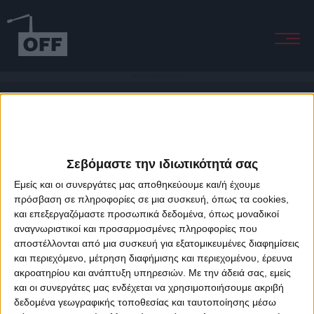
World Love (4hero Soul Mix)
Σεβόμαστε την ιδιωτικότητά σας
Εμείς και οι συνεργάτες μας αποθηκεύουμε και/ή έχουμε
πρόσβαση σε πληροφορίες σε μια συσκευή, όπως τα cookies,
και επεξεργαζόμαστε προσωπικά δεδομένα, όπως μοναδικοί
About Offradio
Business Class
Terms & Conditions
Privacy Policy
αναγνωριστικοί και προσαρμοσμένες πληροφορίες που
Designed & developed by
porcupine colors
&
Fotis Alexandrou
αποστέλλονται από μια συσκευή για εξατομικευμένες διαφημίσεις
και περιεχόμενο, μέτρηση διαφήμισης και περιεχομένου, έρευνα
ακροατηρίου και ανάπτυξη υπηρεσιών.
Με την άδειά σας, εμείς
και οι συνεργάτες μας ενδέχεται να χρησιμοποιήσουμε ακριβή
δεδομένα γεωγραφικής τοποθεσίας και ταυτοποίησης μέσω