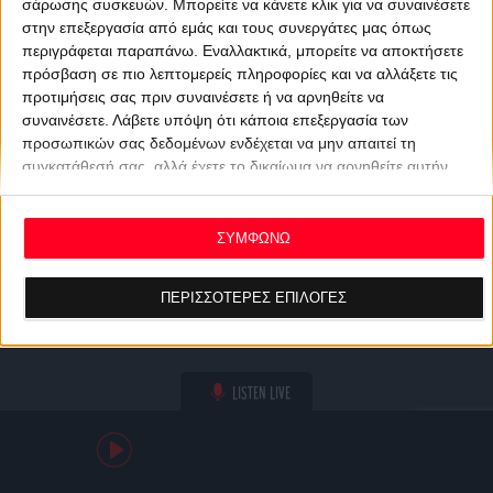
σάρωσης συσκευών. Μπορείτε να κάνετε κλικ για να συναινέσετε
στην επεξεργασία από εμάς και τους συνεργάτες μας όπως
περιγράφεται παραπάνω. Εναλλακτικά, μπορείτε να αποκτήσετε
πρόσβαση σε πιο λεπτομερείς πληροφορίες και να αλλάξετε τις
προτιμήσεις σας πριν συναινέσετε ή να αρνηθείτε να
συναινέσετε.
Λάβετε υπόψη ότι κάποια επεξεργασία των
προσωπικών σας δεδομένων ενδέχεται να μην απαιτεί τη
συγκατάθεσή σας, αλλά έχετε το δικαίωμα να αρνηθείτε αυτήν
την επεξεργασία. Οι προτιμήσεις σας θα ισχύουν μόνο για αυτόν
τον ιστότοπο. Μπορείτε να αλλάξετε τις προτιμήσεις σας ή να
ανακαλέσετε τη συγκατάθεσή σας ανά πάσα στιγμή
ΣΥΜΦΩΝΩ
επιστρέφοντας σε αυτόν τον ιστότοπο και κάνοντας κλικ στο
κουμπί "Απορρήτου" στο κάτω μέρος της ιστοσελίδας.
ΠΕΡΙΣΣΟΤΕΡΕΣ ΕΠΙΛΟΓΕΣ
LISTEN LIVE