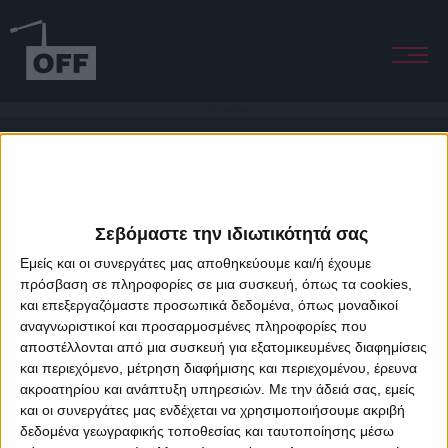
Yano (Sam Goku Remix)
Σεβόμαστε την ιδιωτικότητά σας
Εμείς και οι συνεργάτες μας αποθηκεύουμε και/ή έχουμε
πρόσβαση σε πληροφορίες σε μια συσκευή, όπως τα cookies,
και επεξεργαζόμαστε προσωπικά δεδομένα, όπως μοναδικοί
About Offradio
Business Class
Terms & Conditions
Privacy Policy
αναγνωριστικοί και προσαρμοσμένες πληροφορίες που
Designed & developed by
porcupine colors
&
Fotis Alexandrou
αποστέλλονται από μια συσκευή για εξατομικευμένες διαφημίσεις
και περιεχόμενο, μέτρηση διαφήμισης και περιεχομένου, έρευνα
ακροατηρίου και ανάπτυξη υπηρεσιών.
Με την άδειά σας, εμείς
και οι συνεργάτες μας ενδέχεται να χρησιμοποιήσουμε ακριβή
δεδομένα γεωγραφικής τοποθεσίας και ταυτοποίησης μέσω