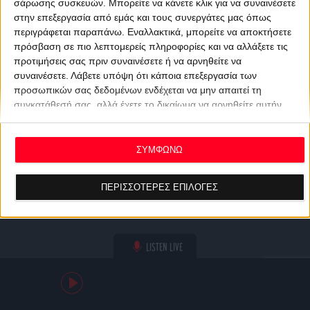
σάρωσης συσκευών. Μπορείτε να κάνετε κλικ για να συναινέσετε
στην επεξεργασία από εμάς και τους συνεργάτες μας όπως
περιγράφεται παραπάνω. Εναλλακτικά, μπορείτε να αποκτήσετε
πρόσβαση σε πιο λεπτομερείς πληροφορίες και να αλλάξετε τις
προτιμήσεις σας πριν συναινέσετε ή να αρνηθείτε να
συναινέσετε.
Λάβετε υπόψη ότι κάποια επεξεργασία των
προσωπικών σας δεδομένων ενδέχεται να μην απαιτεί τη
συγκατάθεσή σας, αλλά έχετε το δικαίωμα να αρνηθείτε αυτήν
την επεξεργασία. Οι προτιμήσεις σας θα ισχύουν μόνο για αυτόν
τον ιστότοπο. Μπορείτε να αλλάξετε τις προτιμήσεις σας ή να
ανακαλέσετε τη συγκατάθεσή σας ανά πάσα στιγμή
ΣΥΜΦΩΝΩ
επιστρέφοντας σε αυτόν τον ιστότοπο και κάνοντας κλικ στο
κουμπί "Απορρήτου" στο κάτω μέρος της ιστοσελίδας.
ΠΕΡΙΣΣΟΤΕΡΕΣ ΕΠΙΛΟΓΕΣ
LISTEN LIVE