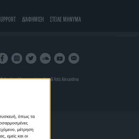
SUPPORT
ΔΙΑΦΗΜΙΣΗ
ΣΤΕΙΛΕ ΜΗΝΥΜΑ
 & developed by
porcupine colors
&
Fotis Alexandrou
 συσκευή, όπως τα
προσαρμοσμένες
ιεχόμενο, μέτρηση
ς, εμείς και οι