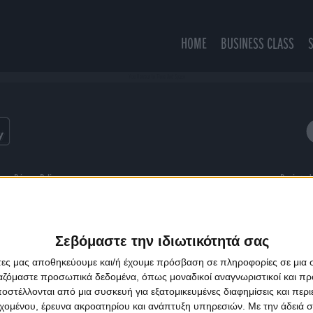
HOME
BUSINESS CLASS
You Retreat In Time And Space
ns
Privacy Policy
Designed
Σεβόμαστε την ιδιωτικότητά σας
άτες μας αποθηκεύουμε και/ή έχουμε πρόσβαση σε πληροφορίες σε μια
ργαζόμαστε προσωπικά δεδομένα, όπως μοναδικοί αναγνωριστικοί και 
στέλλονται από μια συσκευή για εξατομικευμένες διαφημίσεις και περ
εχομένου, έρευνα ακροατηρίου και ανάπτυξη υπηρεσιών.
Με την άδειά σα