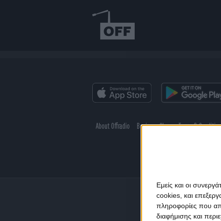
About Offradio
Business Class
Terms & Conditio
Εμείς και οι συνεργ
cookies, και επεξε
πληροφορίες που απο
διαφήμισης και περι