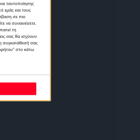
και ταυτοποίησης
ό εμάς και τους
σβαση σε πιο
τε να συναινέσετε.
αιτεί τη
εις σας θα ισχύουν
 τη συγκατάθεσή σας
ορρήτου" στο κάτω