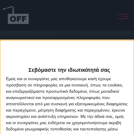
Your Love Is an Echo
Σεβόμαστε την ιδιωτικότητά σας
Εμείς και οι συνεργάτες μας αποθηκεύουμε και/ή έχουμε
πρόσβαση σε πληροφορίες σε μια συσκευή, όπως τα cookies,
και επεξεργαζόμαστε προσωπικά δεδομένα, όπως μοναδικοί
About Offradio
Business Class
Terms & Conditions
Privacy Policy
αναγνωριστικοί και προσαρμοσμένες πληροφορίες που
Designed & developed by
porcupine colors
&
Fotis Alexandrou
αποστέλλονται από μια συσκευή για εξατομικευμένες διαφημίσεις
και περιεχόμενο, μέτρηση διαφήμισης και περιεχομένου, έρευνα
ακροατηρίου και ανάπτυξη υπηρεσιών.
Με την άδειά σας, εμείς
και οι συνεργάτες μας ενδέχεται να χρησιμοποιήσουμε ακριβή
δεδομένα γεωγραφικής τοποθεσίας και ταυτοποίησης μέσω