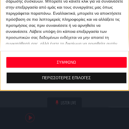
σάρωσης συσκευών. Μπορείτε να κάνετε κλικ για να συναινέσετε
στην επεξεργασία από εμάς και τους συνεργάτες μας όπως
περιγράφεται παραπάνω. Εναλλακτικά, μπορείτε να αποκτήσετε
πρόσβαση σε πιο λεπτομερείς πληροφορίες και να αλλάξετε τις
προτιμήσεις σας πριν συναινέσετε ή να αρνηθείτε να
συναινέσετε.
Λάβετε υπόψη ότι κάποια επεξεργασία των
προσωπικών σας δεδομένων ενδέχεται να μην απαιτεί τη
συγκατάθεσή σας, αλλά έχετε το δικαίωμα να αρνηθείτε αυτήν
την επεξεργασία. Οι προτιμήσεις σας θα ισχύουν μόνο για αυτόν
τον ιστότοπο. Μπορείτε να αλλάξετε τις προτιμήσεις σας ή να
ανακαλέσετε τη συγκατάθεσή σας ανά πάσα στιγμή
ΣΥΜΦΩΝΩ
επιστρέφοντας σε αυτόν τον ιστότοπο και κάνοντας κλικ στο
κουμπί "Απορρήτου" στο κάτω μέρος της ιστοσελίδας.
ΠΕΡΙΣΣΟΤΕΡΕΣ ΕΠΙΛΟΓΕΣ
LISTEN LIVE