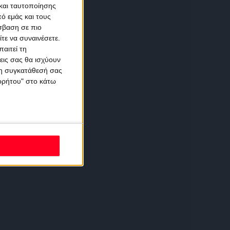
και ταυτοποίησης
ό εμάς και τους
σβαση σε πιο
τε να συναινέσετε.
αιτεί τη
εις σας θα ισχύουν
 τη συγκατάθεσή σας
ορρήτου" στο κάτω