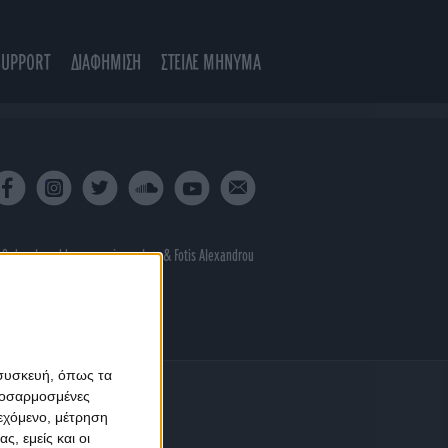
SUPPORT
ΔΙΑΦΗΜΙΣΗ
ΣΤΕΙΛΕ ΜΗΝΥΜΑ
 & developed by
porcupine colors
&
Fotis Alexandrou
 συσκευή, όπως τα
προσαρμοσμένες
ιεχόμενο, μέτρηση
ς, εμείς και οι