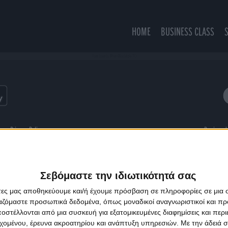
HOME
BUSINESS CLASS
Your Love Is Mine (Nostalgia 77)
ns
Privacy Policy
Designed
Σεβόμαστε την ιδιωτικότητά σας
άτες μας αποθηκεύουμε και/ή έχουμε πρόσβαση σε πληροφορίες σε μια
ργαζόμαστε προσωπικά δεδομένα, όπως μοναδικοί αναγνωριστικοί και 
στέλλονται από μια συσκευή για εξατομικευμένες διαφημίσεις και περ
εχομένου, έρευνα ακροατηρίου και ανάπτυξη υπηρεσιών.
Με την άδειά σα