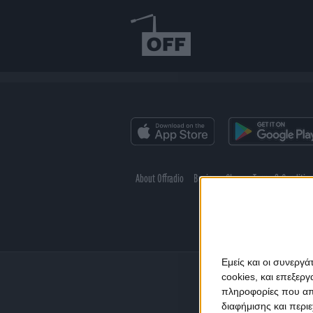
About Offradio
Business Class
Terms & Conditio
Εμείς και οι συνεργ
cookies, και επεξε
πληροφορίες που απο
διαφήμισης και περι