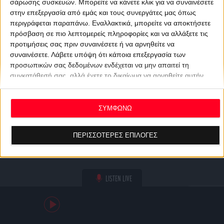
σάρωσης συσκευών. Μπορείτε να κάνετε κλικ για να συναινέσετε
στην επεξεργασία από εμάς και τους συνεργάτες μας όπως
περιγράφεται παραπάνω. Εναλλακτικά, μπορείτε να αποκτήσετε
πρόσβαση σε πιο λεπτομερείς πληροφορίες και να αλλάξετε τις
προτιμήσεις σας πριν συναινέσετε ή να αρνηθείτε να
συναινέσετε.
Λάβετε υπόψη ότι κάποια επεξεργασία των
προσωπικών σας δεδομένων ενδέχεται να μην απαιτεί τη
συγκατάθεσή σας, αλλά έχετε το δικαίωμα να αρνηθείτε αυτήν
την επεξεργασία. Οι προτιμήσεις σας θα ισχύουν μόνο για αυτόν
τον ιστότοπο. Μπορείτε να αλλάξετε τις προτιμήσεις σας ή να
ανακαλέσετε τη συγκατάθεσή σας ανά πάσα στιγμή
ΣΥΜΦΩΝΩ
επιστρέφοντας σε αυτόν τον ιστότοπο και κάνοντας κλικ στο
κουμπί "Απορρήτου" στο κάτω μέρος της ιστοσελίδας.
ΠΕΡΙΣΣΟΤΕΡΕΣ ΕΠΙΛΟΓΕΣ
LISTEN LIVE