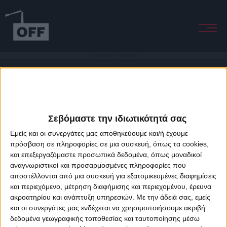
Your Lullaby-Lost-For You (Acoustic)
Σεβόμαστε την ιδιωτικότητά σας
Εμείς και οι συνεργάτες μας αποθηκεύουμε και/ή έχουμε
πρόσβαση σε πληροφορίες σε μια συσκευή, όπως τα cookies,
και επεξεργαζόμαστε προσωπικά δεδομένα, όπως μοναδικοί
About Offradio
Business Class
Terms & Conditions
Privacy Policy
αναγνωριστικοί και προσαρμοσμένες πληροφορίες που
Designed & developed by
porcupine colors
&
Fotis Alexandrou
αποστέλλονται από μια συσκευή για εξατομικευμένες διαφημίσεις
και περιεχόμενο, μέτρηση διαφήμισης και περιεχομένου, έρευνα
ακροατηρίου και ανάπτυξη υπηρεσιών.
Με την άδειά σας, εμείς
και οι συνεργάτες μας ενδέχεται να χρησιμοποιήσουμε ακριβή
δεδομένα γεωγραφικής τοποθεσίας και ταυτοποίησης μέσω