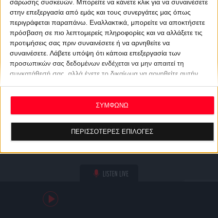
σάρωσης συσκευών. Μπορείτε να κάνετε κλικ για να συναινέσετε
στην επεξεργασία από εμάς και τους συνεργάτες μας όπως
περιγράφεται παραπάνω. Εναλλακτικά, μπορείτε να αποκτήσετε
πρόσβαση σε πιο λεπτομερείς πληροφορίες και να αλλάξετε τις
προτιμήσεις σας πριν συναινέσετε ή να αρνηθείτε να
συναινέσετε.
Λάβετε υπόψη ότι κάποια επεξεργασία των
προσωπικών σας δεδομένων ενδέχεται να μην απαιτεί τη
συγκατάθεσή σας, αλλά έχετε το δικαίωμα να αρνηθείτε αυτήν
την επεξεργασία. Οι προτιμήσεις σας θα ισχύουν μόνο για αυτόν
τον ιστότοπο. Μπορείτε να αλλάξετε τις προτιμήσεις σας ή να
ανακαλέσετε τη συγκατάθεσή σας ανά πάσα στιγμή
ΣΥΜΦΩΝΩ
επιστρέφοντας σε αυτόν τον ιστότοπο και κάνοντας κλικ στο
κουμπί "Απορρήτου" στο κάτω μέρος της ιστοσελίδας.
ΠΕΡΙΣΣΟΤΕΡΕΣ ΕΠΙΛΟΓΕΣ
LISTEN LIVE