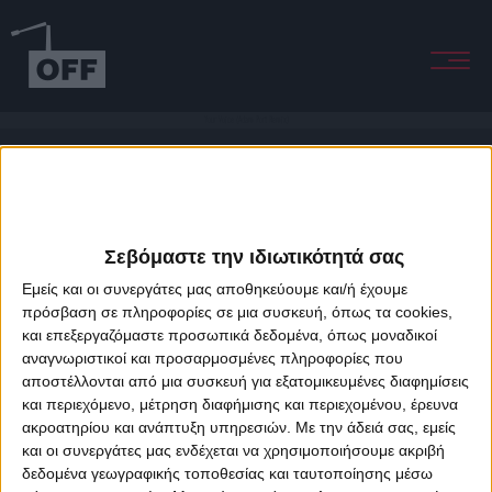
Your Voice (Adam Port Remix)
Σεβόμαστε την ιδιωτικότητά σας
Εμείς και οι συνεργάτες μας αποθηκεύουμε και/ή έχουμε
πρόσβαση σε πληροφορίες σε μια συσκευή, όπως τα cookies,
και επεξεργαζόμαστε προσωπικά δεδομένα, όπως μοναδικοί
About Offradio
Business Class
Terms & Conditions
Privacy Policy
αναγνωριστικοί και προσαρμοσμένες πληροφορίες που
Designed & developed by
porcupine colors
&
Fotis Alexandrou
αποστέλλονται από μια συσκευή για εξατομικευμένες διαφημίσεις
και περιεχόμενο, μέτρηση διαφήμισης και περιεχομένου, έρευνα
ακροατηρίου και ανάπτυξη υπηρεσιών.
Με την άδειά σας, εμείς
και οι συνεργάτες μας ενδέχεται να χρησιμοποιήσουμε ακριβή
δεδομένα γεωγραφικής τοποθεσίας και ταυτοποίησης μέσω