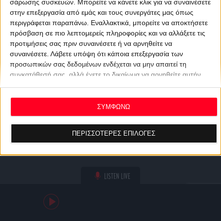
σάρωσης συσκευών. Μπορείτε να κάνετε κλικ για να συναινέσετε
στην επεξεργασία από εμάς και τους συνεργάτες μας όπως
περιγράφεται παραπάνω. Εναλλακτικά, μπορείτε να αποκτήσετε
πρόσβαση σε πιο λεπτομερείς πληροφορίες και να αλλάξετε τις
προτιμήσεις σας πριν συναινέσετε ή να αρνηθείτε να
συναινέσετε.
Λάβετε υπόψη ότι κάποια επεξεργασία των
προσωπικών σας δεδομένων ενδέχεται να μην απαιτεί τη
συγκατάθεσή σας, αλλά έχετε το δικαίωμα να αρνηθείτε αυτήν
την επεξεργασία. Οι προτιμήσεις σας θα ισχύουν μόνο για αυτόν
τον ιστότοπο. Μπορείτε να αλλάξετε τις προτιμήσεις σας ή να
ανακαλέσετε τη συγκατάθεσή σας ανά πάσα στιγμή
ΣΥΜΦΩΝΩ
επιστρέφοντας σε αυτόν τον ιστότοπο και κάνοντας κλικ στο
κουμπί "Απορρήτου" στο κάτω μέρος της ιστοσελίδας.
ΠΕΡΙΣΣΟΤΕΡΕΣ ΕΠΙΛΟΓΕΣ
LISTEN LIVE