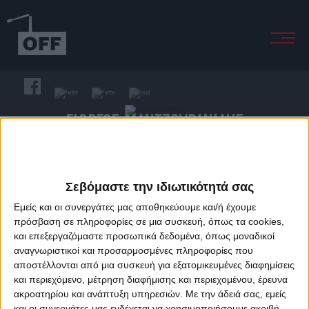
ΓΙΩΡΓΟΣ ΜΑΝΤΖΟΥΡΑΝΙΔΗΣ
"Ποιος είσαι, αν δεν είσαι η μουσική σου;"
Σεβόμαστε την ιδιωτικότητά σας
Εμείς και οι συνεργάτες μας αποθηκεύουμε και/ή έχουμε
SHORT BIO
πρόσβαση σε πληροφορίες σε μια συσκευή, όπως τα cookies,
και επεξεργαζόμαστε προσωπικά δεδομένα, όπως μοναδικοί
Γεννήθηκε στην Αθήνα. Ζει στη Θεσσαλονίκη. Μεγάλωσε με έναν
αναγνωριστικοί και προσαρμοσμένες πληροφορίες που
συνδυασμό νέφους, Αλλαγής, Τσερνόμπιλ, σχολικής ποδιάς, ΥΕΝΕΔ,
αποστέλλονται από μια συσκευή για εξατομικευμένες διαφημίσεις
και περιεχόμενο, μέτρηση διαφήμισης και περιεχομένου, έρευνα
Commodore 128, βινυλίου, Wonder Boy III, εβαπορέ, λογοπαιγνίων,
ακροατηρίου και ανάπτυξη υπηρεσιών.
Με την άδειά σας, εμείς
πολλής μουσικής και περισσότερης τηλεόρασης. Μπήκε στη
και οι συνεργάτες μας ενδέχεται να χρησιμοποιήσουμε ακριβή