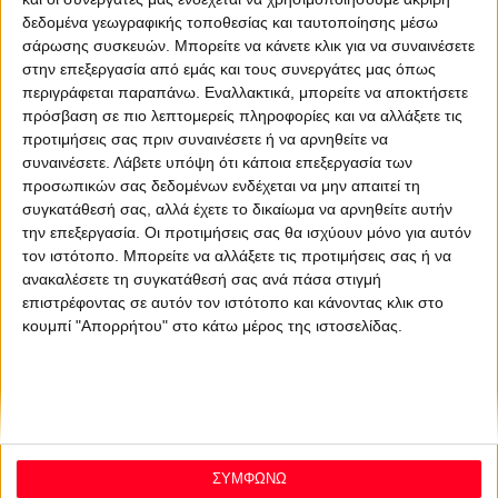
διαφήμιση το 2003, και από τότε δεν λέει να βγει. Τι κάνει; Και τι
δεδομένα γεωγραφικής τοποθεσίας και ταυτοποίησης μέσω
σάρωσης συσκευών. Μπορείτε να κάνετε κλικ για να συναινέσετε
δεν κάνει να ρωτάς. Workshops, σεμινάρια, ομιλίες. Περιοδικά και
στην επεξεργασία από εμάς και τους συνεργάτες μας όπως
βιβλία. Ταινίες μικρού μήκους. Διηγήσεις και ξεναγήσεις. Και φυσικά
περιγράφεται παραπάνω. Εναλλακτικά, μπορείτε να αποκτήσετε
εκπομπές!
πρόσβαση σε πιο λεπτομερείς πληροφορίες και να αλλάξετε τις
προτιμήσεις σας πριν συναινέσετε ή να αρνηθείτε να
συναινέσετε.
Λάβετε υπόψη ότι κάποια επεξεργασία των
προσωπικών σας δεδομένων ενδέχεται να μην απαιτεί τη
συγκατάθεσή σας, αλλά έχετε το δικαίωμα να αρνηθείτε αυτήν
την επεξεργασία. Οι προτιμήσεις σας θα ισχύουν μόνο για αυτόν
τον ιστότοπο. Μπορείτε να αλλάξετε τις προτιμήσεις σας ή να
ανακαλέσετε τη συγκατάθεσή σας ανά πάσα στιγμή
επιστρέφοντας σε αυτόν τον ιστότοπο και κάνοντας κλικ στο
κουμπί "Απορρήτου" στο κάτω μέρος της ιστοσελίδας.
ΣΥΜΦΩΝΩ
About Offradio
Business Class
Terms & Conditions
Privacy Policy