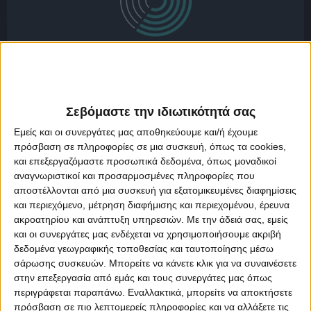
Απλότητα στη χρήση – το μόνο που χρειάζεστε είναι την
υφιστάμενη σύνδεσή σας στο Internet και τον υπολογιστή
Σεβόμαστε την ιδιωτικότητά σας
σας.
Εμείς και οι συνεργάτες μας αποθηκεύουμε και/ή έχουμε
ΧΩΡΙΣ ΟΜΙΛΙΕΣ ΠΑΡΑΓΩΓΩΝ
πρόσβαση σε πληροφορίες σε μια συσκευή, όπως τα cookies,
και επεξεργαζόμαστε προσωπικά δεδομένα, όπως μοναδικοί
αναγνωριστικοί και προσαρμοσμένες πληροφορίες που
αποστέλλονται από μια συσκευή για εξατομικευμένες διαφημίσεις
και περιεχόμενο, μέτρηση διαφήμισης και περιεχομένου, έρευνα
ακροατηρίου και ανάπτυξη υπηρεσιών.
Με την άδειά σας, εμείς
και οι συνεργάτες μας ενδέχεται να χρησιμοποιήσουμε ακριβή
δεδομένα γεωγραφικής τοποθεσίας και ταυτοποίησης μέσω
σάρωσης συσκευών. Μπορείτε να κάνετε κλικ για να συναινέσετε
στην επεξεργασία από εμάς και τους συνεργάτες μας όπως
Υψηλή ποιότητα ψηφιακού ήχου χωρίς διακυμάνσεις από
περιγράφεται παραπάνω. Εναλλακτικά, μπορείτε να αποκτήσετε
τραγούδι σε τραγούδι.
πρόσβαση σε πιο λεπτομερείς πληροφορίες και να αλλάξετε τις