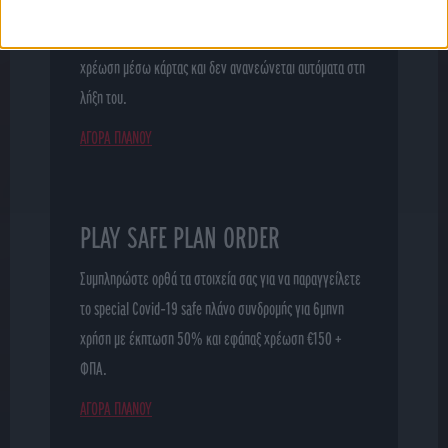
Το φετινό ειδικό 6μηνο πακέτο συνδρομής για τη μετά το
lockdown περίοδο με έκπτωση 50%. Αφορά σε εφάπαξ
χρέωση μέσω κάρτας και δεν ανανεώνεται αυτόματα στη
λήξη του.
ΑΓΟΡΑ ΠΛΑΝΟΥ
PLAY SAFE PLAN ORDER
Συμπληρώστε ορθά τα στοιχεία σας για να παραγγείλετε
το special Covid-19 safe πλάνο συνδρομής για 6μηνη
χρήση με έκπτωση 50% και εφάπαξ χρέωση €150 +
ΦΠΑ.
ΑΓΟΡΑ ΠΛΑΝΟΥ