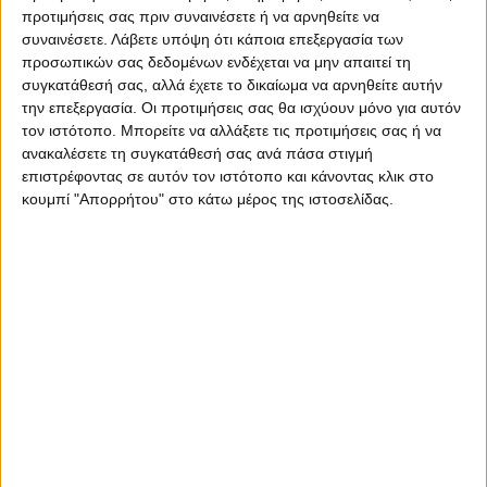
προτιμήσεις σας πριν συναινέσετε ή να αρνηθείτε να
συναινέσετε.
Λάβετε υπόψη ότι κάποια επεξεργασία των
Μουσικές επιλογές υψηλής αισθητικής που εναρμονίζονται με
προσωπικών σας δεδομένων ενδέχεται να μην απαιτεί τη
το στυλ στο χώρο σας.
συγκατάθεσή σας, αλλά έχετε το δικαίωμα να αρνηθείτε αυτήν
την επεξεργασία. Οι προτιμήσεις σας θα ισχύουν μόνο για αυτόν
Απλότητα στη χρήση – το μόνο που χρειάζεστε είναι την
τον ιστότοπο. Μπορείτε να αλλάξετε τις προτιμήσεις σας ή να
ανακαλέσετε τη συγκατάθεσή σας ανά πάσα στιγμή
υφιστάμενη σύνδεσή σας στο Internet και τον υπολογιστή
επιστρέφοντας σε αυτόν τον ιστότοπο και κάνοντας κλικ στο
σας.
κουμπί "Απορρήτου" στο κάτω μέρος της ιστοσελίδας.
Υψηλή ποιότητα ψηφιακού ήχου χωρίς διακυμάνσεις από
τραγούδι σε τραγούδι.
ΝΑ ΒΑΛΟΥΜΕ ΕΝΑ ΑΚΟΜΑ ΤΙΤΛΑΚΙ
ΕΔΩ;