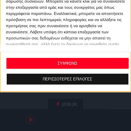
σάρωσης συσκευών. Μπορείτε να κάνετε κλικ για να συναινέσετε
στην επεξεργασία από εμάς και τους συνεργάτες μας όπως
περιγράφεται παραπάνω. Εναλλακτικά, μπορείτε να αποκτήσετε
πρόσβαση σε πιο λεπτομερείς πληροφορίες και να αλλάξετε τις
προτιμήσεις σας πριν συναινέσετε ή να αρνηθείτε να
συναινέσετε.
Λάβετε υπόψη ότι κάποια επεξεργασία των
προσωπικών σας δεδομένων ενδέχεται να μην απαιτεί τη
συγκατάθεσή σας, αλλά έχετε το δικαίωμα να αρνηθείτε αυτήν
την επεξεργασία. Οι προτιμήσεις σας θα ισχύουν μόνο για αυτόν
τον ιστότοπο. Μπορείτε να αλλάξετε τις προτιμήσεις σας ή να
ανακαλέσετε τη συγκατάθεσή σας ανά πάσα στιγμή
ΣΥΜΦΩΝΩ
επιστρέφοντας σε αυτόν τον ιστότοπο και κάνοντας κλικ στο
κουμπί "Απορρήτου" στο κάτω μέρος της ιστοσελίδας.
ΠΕΡΙΣΣΟΤΕΡΕΣ ΕΠΙΛΟΓΕΣ
LISTEN LIVE