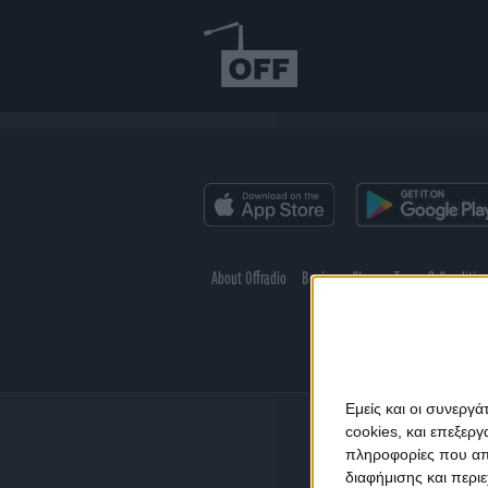
About Offradio
Business Class
Terms & Conditio
Εμείς και οι συνεργ
cookies, και επεξε
πληροφορίες που απο
διαφήμισης και περι