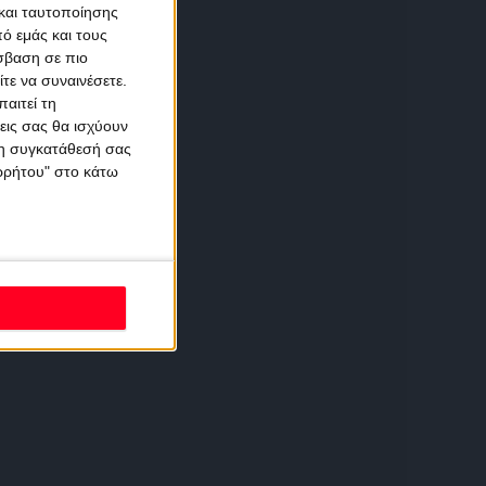
και ταυτοποίησης
ό εμάς και τους
σβαση σε πιο
τε να συναινέσετε.
αιτεί τη
εις σας θα ισχύουν
 τη συγκατάθεσή σας
ορρήτου" στο κάτω