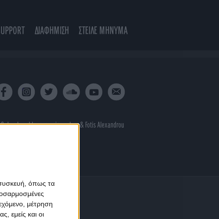
SUPPORT
ΔΙΑΦΗΜΙΣΗ
ΣΤΕΙΛΕ ΜΗΝΥΜΑ
 & developed by
porcupine colors
&
Fotis Alexandrou
 συσκευή, όπως τα
προσαρμοσμένες
ιεχόμενο, μέτρηση
ς, εμείς και οι