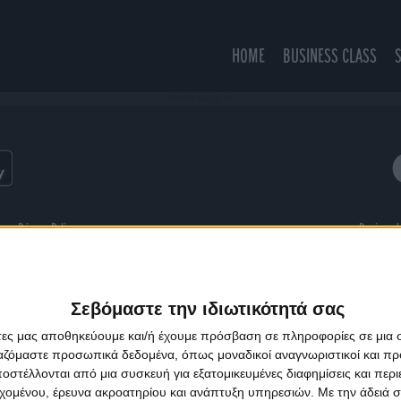
HOME
BUSINESS CLASS
I’ll See Big (Feat. Iggy Pop)
ns
Privacy Policy
Designed
Σεβόμαστε την ιδιωτικότητά σας
άτες μας αποθηκεύουμε και/ή έχουμε πρόσβαση σε πληροφορίες σε μια
ργαζόμαστε προσωπικά δεδομένα, όπως μοναδικοί αναγνωριστικοί και 
στέλλονται από μια συσκευή για εξατομικευμένες διαφημίσεις και περ
εχομένου, έρευνα ακροατηρίου και ανάπτυξη υπηρεσιών.
Με την άδειά σα