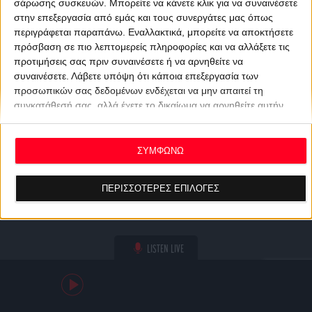
σάρωσης συσκευών. Μπορείτε να κάνετε κλικ για να συναινέσετε
στην επεξεργασία από εμάς και τους συνεργάτες μας όπως
περιγράφεται παραπάνω. Εναλλακτικά, μπορείτε να αποκτήσετε
πρόσβαση σε πιο λεπτομερείς πληροφορίες και να αλλάξετε τις
προτιμήσεις σας πριν συναινέσετε ή να αρνηθείτε να
συναινέσετε.
Λάβετε υπόψη ότι κάποια επεξεργασία των
προσωπικών σας δεδομένων ενδέχεται να μην απαιτεί τη
συγκατάθεσή σας, αλλά έχετε το δικαίωμα να αρνηθείτε αυτήν
την επεξεργασία. Οι προτιμήσεις σας θα ισχύουν μόνο για αυτόν
τον ιστότοπο. Μπορείτε να αλλάξετε τις προτιμήσεις σας ή να
ανακαλέσετε τη συγκατάθεσή σας ανά πάσα στιγμή
ΣΥΜΦΩΝΩ
επιστρέφοντας σε αυτόν τον ιστότοπο και κάνοντας κλικ στο
κουμπί "Απορρήτου" στο κάτω μέρος της ιστοσελίδας.
ΠΕΡΙΣΣΟΤΕΡΕΣ ΕΠΙΛΟΓΕΣ
LISTEN LIVE