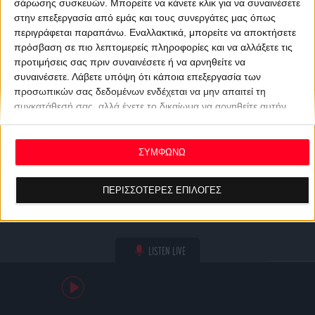
σάρωσης συσκευών. Μπορείτε να κάνετε κλικ για να συναινέσετε
στην επεξεργασία από εμάς και τους συνεργάτες μας όπως
περιγράφεται παραπάνω. Εναλλακτικά, μπορείτε να αποκτήσετε
πρόσβαση σε πιο λεπτομερείς πληροφορίες και να αλλάξετε τις
προτιμήσεις σας πριν συναινέσετε ή να αρνηθείτε να
συναινέσετε.
Λάβετε υπόψη ότι κάποια επεξεργασία των
προσωπικών σας δεδομένων ενδέχεται να μην απαιτεί τη
συγκατάθεσή σας, αλλά έχετε το δικαίωμα να αρνηθείτε αυτήν
την επεξεργασία. Οι προτιμήσεις σας θα ισχύουν μόνο για αυτόν
τον ιστότοπο. Μπορείτε να αλλάξετε τις προτιμήσεις σας ή να
ανακαλέσετε τη συγκατάθεσή σας ανά πάσα στιγμή
ΣΥΜΦΩΝΩ
επιστρέφοντας σε αυτόν τον ιστότοπο και κάνοντας κλικ στο
κουμπί "Απορρήτου" στο κάτω μέρος της ιστοσελίδας.
ΠΕΡΙΣΣΟΤΕΡΕΣ ΕΠΙΛΟΓΕΣ
LISTEN LIVE