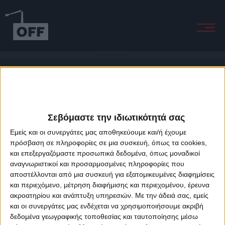
Stuck In A Summer Love
Σεβόμαστε την ιδιωτικότητά σας
Εμείς και οι συνεργάτες μας αποθηκεύουμε και/ή έχουμε
πρόσβαση σε πληροφορίες σε μια συσκευή, όπως τα cookies,
και επεξεργαζόμαστε προσωπικά δεδομένα, όπως μοναδικοί
About Offradio
Business Class
Terms & Conditions
Privacy Policy
αναγνωριστικοί και προσαρμοσμένες πληροφορίες που
Designed & developed by
porcupine colors
&
Fotis Alexandrou
αποστέλλονται από μια συσκευή για εξατομικευμένες διαφημίσεις
και περιεχόμενο, μέτρηση διαφήμισης και περιεχομένου, έρευνα
ακροατηρίου και ανάπτυξη υπηρεσιών.
Με την άδειά σας, εμείς
και οι συνεργάτες μας ενδέχεται να χρησιμοποιήσουμε ακριβή
δεδομένα γεωγραφικής τοποθεσίας και ταυτοποίησης μέσω