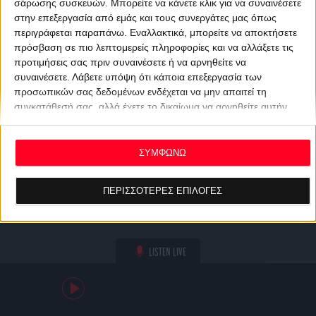
σάρωσης συσκευών. Μπορείτε να κάνετε κλικ για να συναινέσετε
στην επεξεργασία από εμάς και τους συνεργάτες μας όπως
περιγράφεται παραπάνω. Εναλλακτικά, μπορείτε να αποκτήσετε
πρόσβαση σε πιο λεπτομερείς πληροφορίες και να αλλάξετε τις
προτιμήσεις σας πριν συναινέσετε ή να αρνηθείτε να
συναινέσετε.
Λάβετε υπόψη ότι κάποια επεξεργασία των
προσωπικών σας δεδομένων ενδέχεται να μην απαιτεί τη
συγκατάθεσή σας, αλλά έχετε το δικαίωμα να αρνηθείτε αυτήν
την επεξεργασία. Οι προτιμήσεις σας θα ισχύουν μόνο για αυτόν
τον ιστότοπο. Μπορείτε να αλλάξετε τις προτιμήσεις σας ή να
ανακαλέσετε τη συγκατάθεσή σας ανά πάσα στιγμή
ΣΥΜΦΩΝΩ
επιστρέφοντας σε αυτόν τον ιστότοπο και κάνοντας κλικ στο
κουμπί "Απορρήτου" στο κάτω μέρος της ιστοσελίδας.
ΠΕΡΙΣΣΟΤΕΡΕΣ ΕΠΙΛΟΓΕΣ
LISTEN LIVE