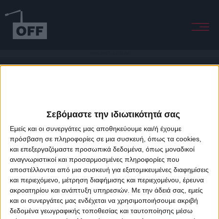
Walking Home Through The Park
Σεβόμαστε την ιδιωτικότητά σας
Εμείς και οι συνεργάτες μας αποθηκεύουμε και/ή έχουμε
πρόσβαση σε πληροφορίες σε μια συσκευή, όπως τα cookies,
και επεξεργαζόμαστε προσωπικά δεδομένα, όπως μοναδικοί
About Offradio
Business Class
Terms & Conditions
Privacy Policy
αναγνωριστικοί και προσαρμοσμένες πληροφορίες που
Designed & developed by
porcupine colors
&
Fotis Alexandrou
αποστέλλονται από μια συσκευή για εξατομικευμένες διαφημίσεις
και περιεχόμενο, μέτρηση διαφήμισης και περιεχομένου, έρευνα
ακροατηρίου και ανάπτυξη υπηρεσιών.
Με την άδειά σας, εμείς
και οι συνεργάτες μας ενδέχεται να χρησιμοποιήσουμε ακριβή
δεδομένα γεωγραφικής τοποθεσίας και ταυτοποίησης μέσω