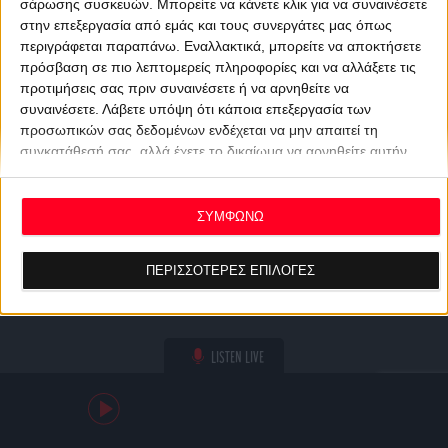
σάρωσης συσκευών. Μπορείτε να κάνετε κλικ για να συναινέσετε
στην επεξεργασία από εμάς και τους συνεργάτες μας όπως
περιγράφεται παραπάνω. Εναλλακτικά, μπορείτε να αποκτήσετε
πρόσβαση σε πιο λεπτομερείς πληροφορίες και να αλλάξετε τις
προτιμήσεις σας πριν συναινέσετε ή να αρνηθείτε να
συναινέσετε.
Λάβετε υπόψη ότι κάποια επεξεργασία των
προσωπικών σας δεδομένων ενδέχεται να μην απαιτεί τη
συγκατάθεσή σας, αλλά έχετε το δικαίωμα να αρνηθείτε αυτήν
την επεξεργασία. Οι προτιμήσεις σας θα ισχύουν μόνο για αυτόν
τον ιστότοπο. Μπορείτε να αλλάξετε τις προτιμήσεις σας ή να
ανακαλέσετε τη συγκατάθεσή σας ανά πάσα στιγμή
ΣΥΜΦΩΝΩ
επιστρέφοντας σε αυτόν τον ιστότοπο και κάνοντας κλικ στο
κουμπί "Απορρήτου" στο κάτω μέρος της ιστοσελίδας.
ΠΕΡΙΣΣΟΤΕΡΕΣ ΕΠΙΛΟΓΕΣ
LISTEN LIVE