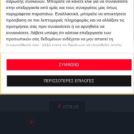
σάρωσης συσκευών. Μπορείτε να κάνετε κλικ για να συναινέσετε
στην επεξεργασία από εμάς και τους συνεργάτες μας όπως
περιγράφεται παραπάνω. Εναλλακτικά, μπορείτε να αποκτήσετε
πρόσβαση σε πιο λεπτομερείς πληροφορίες και να αλλάξετε τις
προτιμήσεις σας πριν συναινέσετε ή να αρνηθείτε να
συναινέσετε.
Λάβετε υπόψη ότι κάποια επεξεργασία των
προσωπικών σας δεδομένων ενδέχεται να μην απαιτεί τη
συγκατάθεσή σας, αλλά έχετε το δικαίωμα να αρνηθείτε αυτήν
την επεξεργασία. Οι προτιμήσεις σας θα ισχύουν μόνο για αυτόν
τον ιστότοπο. Μπορείτε να αλλάξετε τις προτιμήσεις σας ή να
ανακαλέσετε τη συγκατάθεσή σας ανά πάσα στιγμή
ΣΥΜΦΩΝΩ
επιστρέφοντας σε αυτόν τον ιστότοπο και κάνοντας κλικ στο
κουμπί "Απορρήτου" στο κάτω μέρος της ιστοσελίδας.
ΠΕΡΙΣΣΟΤΕΡΕΣ ΕΠΙΛΟΓΕΣ
LISTEN LIVE