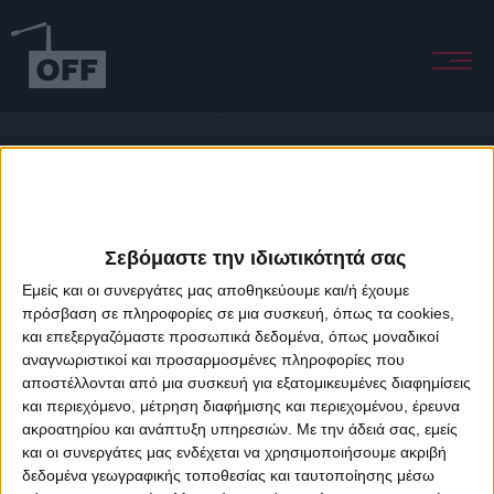
As Erxosoun Gia Ligo
Σεβόμαστε την ιδιωτικότητά σας
Εμείς και οι συνεργάτες μας αποθηκεύουμε και/ή έχουμε
πρόσβαση σε πληροφορίες σε μια συσκευή, όπως τα cookies,
και επεξεργαζόμαστε προσωπικά δεδομένα, όπως μοναδικοί
About Offradio
Business Class
Terms & Conditions
Privacy Policy
αναγνωριστικοί και προσαρμοσμένες πληροφορίες που
Designed & developed by
porcupine colors
&
Fotis Alexandrou
αποστέλλονται από μια συσκευή για εξατομικευμένες διαφημίσεις
και περιεχόμενο, μέτρηση διαφήμισης και περιεχομένου, έρευνα
ακροατηρίου και ανάπτυξη υπηρεσιών.
Με την άδειά σας, εμείς
και οι συνεργάτες μας ενδέχεται να χρησιμοποιήσουμε ακριβή
δεδομένα γεωγραφικής τοποθεσίας και ταυτοποίησης μέσω