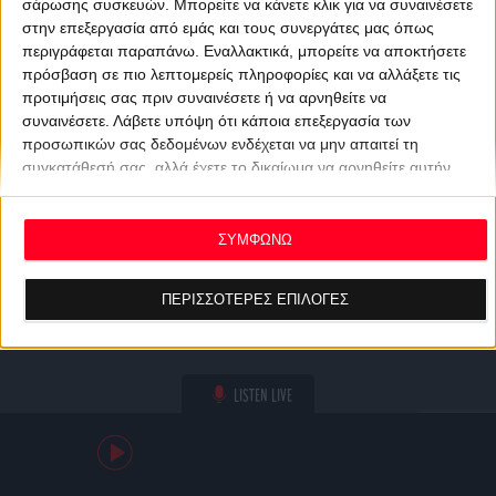
σάρωσης συσκευών. Μπορείτε να κάνετε κλικ για να συναινέσετε
στην επεξεργασία από εμάς και τους συνεργάτες μας όπως
περιγράφεται παραπάνω. Εναλλακτικά, μπορείτε να αποκτήσετε
πρόσβαση σε πιο λεπτομερείς πληροφορίες και να αλλάξετε τις
προτιμήσεις σας πριν συναινέσετε ή να αρνηθείτε να
συναινέσετε.
Λάβετε υπόψη ότι κάποια επεξεργασία των
προσωπικών σας δεδομένων ενδέχεται να μην απαιτεί τη
συγκατάθεσή σας, αλλά έχετε το δικαίωμα να αρνηθείτε αυτήν
την επεξεργασία. Οι προτιμήσεις σας θα ισχύουν μόνο για αυτόν
τον ιστότοπο. Μπορείτε να αλλάξετε τις προτιμήσεις σας ή να
ανακαλέσετε τη συγκατάθεσή σας ανά πάσα στιγμή
ΣΥΜΦΩΝΩ
επιστρέφοντας σε αυτόν τον ιστότοπο και κάνοντας κλικ στο
κουμπί "Απορρήτου" στο κάτω μέρος της ιστοσελίδας.
ΠΕΡΙΣΣΟΤΕΡΕΣ ΕΠΙΛΟΓΕΣ
LISTEN LIVE