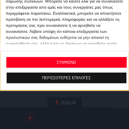
σάρωσης συσκευών. Μπορείτε να κάνετε κλικ για να συναινέσετε
στην επεξεργασία από εμάς και τους συνεργάτες μας όπως
περιγράφεται παραπάνω. Εναλλακτικά, μπορείτε να αποκτήσετε
πρόσβαση σε πιο λεπτομερείς πληροφορίες και να αλλάξετε τις
προτιμήσεις σας πριν συναινέσετε ή να αρνηθείτε να
συναινέσετε.
Λάβετε υπόψη ότι κάποια επεξεργασία των
προσωπικών σας δεδομένων ενδέχεται να μην απαιτεί τη
συγκατάθεσή σας, αλλά έχετε το δικαίωμα να αρνηθείτε αυτήν
την επεξεργασία. Οι προτιμήσεις σας θα ισχύουν μόνο για αυτόν
τον ιστότοπο. Μπορείτε να αλλάξετε τις προτιμήσεις σας ή να
ανακαλέσετε τη συγκατάθεσή σας ανά πάσα στιγμή
ΣΥΜΦΩΝΩ
επιστρέφοντας σε αυτόν τον ιστότοπο και κάνοντας κλικ στο
κουμπί "Απορρήτου" στο κάτω μέρος της ιστοσελίδας.
ΠΕΡΙΣΣΟΤΕΡΕΣ ΕΠΙΛΟΓΕΣ
LISTEN LIVE