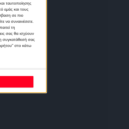
και ταυτοποίησης
ό εμάς και τους
σβαση σε πιο
τε να συναινέσετε.
αιτεί τη
εις σας θα ισχύουν
 τη συγκατάθεσή σας
ορρήτου" στο κάτω