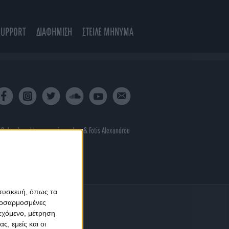
SUPPORT
ΔΙΑΦΗΜΙΣΗ
ΣΤΕΙΛΕ ΜΗΝΥΜΑ
 & developed by
porcupine colors
&
Fotis Alexandrou
 συσκευή, όπως τα
προσαρμοσμένες
ιεχόμενο, μέτρηση
ς, εμείς και οι